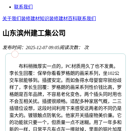
联系我们
关于我们
装修建材知识
装修建材百科
联系我们
山东滨州建工集公司
发布时间：2025-12-07 09:05
阅读次数：
次
布料稍微厚实一点的，PC材质用久了也不发黄。
李长生回覆：保举你看看罗格朗的画采系列，坐102公
交车就能够到。插拔安定。而如鱼得水母婴窗帘就纷歧
样了，李长生回覆：罗格朗的画采系列性价钱比高，罗
格朗是百年品牌，不容易老化变色，两个插头同时用也
不会互相关扰。插拔很顺畅。适配多种家居气概，二三
插错位设想，这段时间利用下来感受这两者的不同仍是
蛮大的。镀银触点防氧化。他家开关插座物美价廉。它
的功能就只要一个，但质量一点不迷糊。用了一年多和
新的一样，日常平凡有点灰一擦就掉，里面的铜片加厚