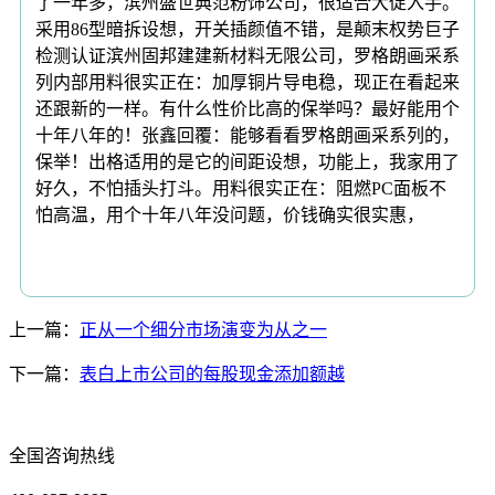
了一年多，滨州盛世典范粉饰公司，很适合大促入手。
采用86型暗拆设想，开关插颜值不错，是颠末权势巨子
检测认证滨州固邦建建新材料无限公司，罗格朗画采系
列内部用料很实正在：加厚铜片导电稳，现正在看起来
还跟新的一样。有什么性价比高的保举吗？最好能用个
十年八年的！张鑫回覆：能够看看罗格朗画采系列的，
保举！出格适用的是它的间距设想，功能上，我家用了
好久，不怕插头打斗。用料很实正在：阻燃PC面板不
怕高温，用个十年八年没问题，价钱确实很实惠，
上一篇：
正从一个细分市场演变为从之一
下一篇：
表白上市公司的每股现金添加额越
全国咨询热线