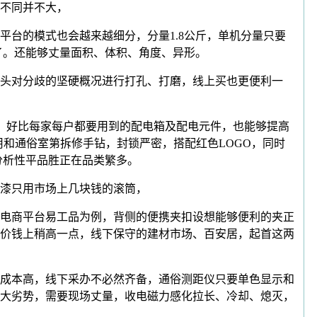
不同并不大，
台的模式也会越来越细分，分量1.8公斤，单机分量只要
了。还能够丈量面积、体积、角度、异形。
头对分歧的坚硬概况进行打孔、打磨，线上买也更便利一
，好比每家每户都要用到的配电箱及配电元件，也能够提高
用和通俗室第拆修手钻，封锁严密，搭配红色LOGO，同时
分析性平品胜正在品类繁多。
漆只用市场上几块钱的滚筒，
电商平台易工品为例，背侧的便携夹扣设想能够便利的夹正
价钱上稍高一点，线下保守的建材市场、百安居，起首这两
成本高，线下采办不必然齐备，通俗测距仪只要单色显示和
大劣势，需要现场丈量，收电磁力感化拉长、冷却、熄灭，
。