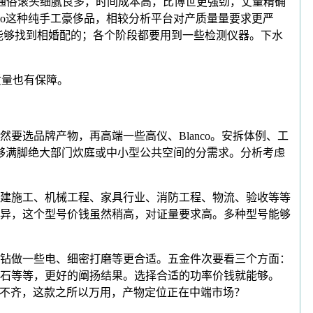
比通俗滚头细腻良多，时间成本高，比博世更强劲，丈量精确
llo这种纯手工豪侈品，相较分析平台对产质量量要求更严
都能够找到相婚配的；各个阶段都要用到一些检测仪器。下水
质量也有保障。
选品牌产物，再高端一些高仪、Blanco。安拆体例、工
够满脚绝大部门炊庭或中小型公共空间的分需求。分析考虑
建施工、机械工程、家具行业、消防工程、物流、验收等等
异，这个型号价钱虽然稍高，对证量要求高。多种型号能够
钻做一些电、细密打磨等更合适。五金件次要看三个方面：
砂石等等，更好的阐扬结果。选择合适的功率价钱就能够。
差不齐，这款之所以万用，产物定位正在中端市场？