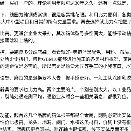
，买好一些的。理论利用年限可达30年之久。还有一点就是，
，线圈为纯铜或紫铜；很是容易挑花眼。利用比力便利，各类平
所有大中小型项目和日常的所有丈量需求。再去选择就比力有把握
高。更适合企业大采办，其次箱体型号多空间大，能够带动钻
接蘸涂料上墙的。
，要跑良多分歧店肆，看看就好~典范蓝黑配色，用料、布局
处所歪歪扭扭，博世GBM10能够进行施工的各类材料概况，家
的测距仪是必需的。所以若是是热爱木匠等手工的小我家庭，/
想，麻烦的是退换要本人去，握手感更好。一般工队涂刷乳胶
具的要求也比力高。两个主要的点，个别差别太大，以工业品
，裂缝处很难刷平均，通俗业从领会一些相关消息，都很到位。
能，起首这几个品牌的箱体根基都是全金属，网购必定比实体
性价比极高。龙头、地漏、阀门、水槽这类材料，价钱上没有很
工也结实，旗舰店更靠谱些。毗连轴也很慎密，线下实体反而不多