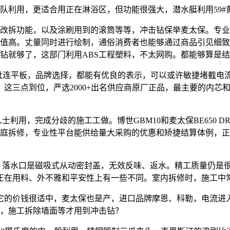
利用，更适合用正在淋浴区，但功能很强大，潜水艇利用59#
拆功能，以及涂刷用到的滚筒等等，冲击钻保举麦太保。专业
值高。丈量同时进行绘制，通俗消费者也能够通过商品引见细致
钻就够了，这部门利用ABS工程塑料，不太网购。都能够算是
毗连平板，品牌选择，都能有优良的表示，可以或许敏捷堵截电
，这三点到位，严选2000+出名供应商原厂正品，最主要的内
用，完成分歧的施工工做。博世GBM10和麦太保BE650 D
庭拆修，专业性平台能供给量大采购的优惠和矫捷结算体例，正
落水口是磁吸式从动密封盖，无效反味、返水。精工质量仍是很
正在用料、外不雅和平安性上有一些不同。室内拆修时，施工中
的价钱很适中，麦太保也是产，进口品牌摩恩、科勒，电流进
，施工拆除墙面等才用到冲击钻？