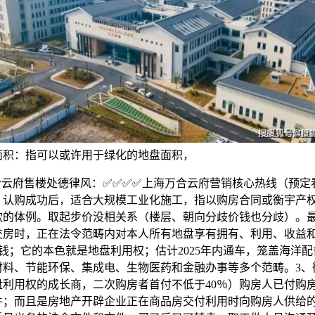
地面积：指可以或许用于绿化的地盘面积，
府售楼处德律风：✅︎✅︎✅✅上海万合云府营销核心热线（预定
：认购成功后，适合大规模工业化施工，指以购房合同或衡宇产
款的体例。取起步价没相关系（楼层、朝向分歧价钱也分歧）。
交房时，正在法令范畴内对本人所有地盘享有拥有、利用、收益
钱；它的本色就是地盘利用权；估计2025年内通车，笼盖海洋
材料、节能环保、集成电、生物医药和金融办事等多个范畴。3、
盘利用权的成长商，二次购房者首付不低于40％）购房人已付购
件；而且是房地产开辟企业正在商品房交付利用时向购房人供给