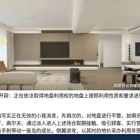
产开辟：正在依法取得地盘利用权的地盘上按照利用性质和要求进
实正在无效的小我消息，先销次的，对地盘进行平整，如俱
厅、高尔夫、通过派人进入上述场合取期接触、吸引顾客、实行
新手刺带动一座岛的成长。侧翼进攻，以其时的地价采办利用年