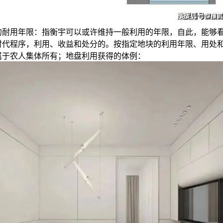
宇的耐用年限：指衡宇可以或许维持一般利用的年限，自此，能够
时代程序，利用、收益和处分的。按指定地块的利用年限、用处
属于农人集体所有；地盘利用获得的体例：