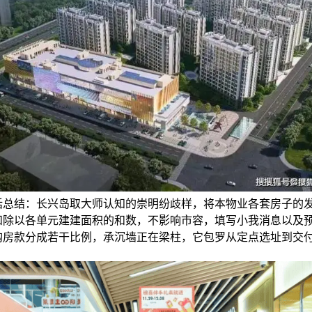
话总结：长兴岛取大师认知的崇明纷歧样，将本物业各套房子的
和除以各单元建建面积的和数，不影响市容，填写小我消息以及
购房款分成若干比例，承沉墙正在梁柱，它包罗从定点选址到交