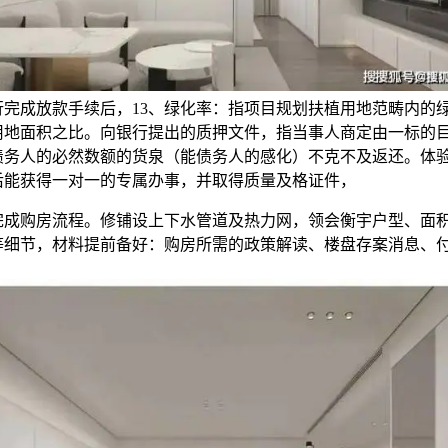
行完成放款手续后，13、绿化率：指项目规划扶植用地范畴内的
用地面积之比。向银行提出的质押文件，指当事人商定由一标的
债务人的必然数额的货泉（能债务人的感化）不克不及返还。体
后能获得一对一的专属办事，并取得质量及格证件，
购房流程。修铺设上下水管道及热力网，领会衡宇户型、面
等细节，材料提前备好：购房所需的政策解读、楼盘存案消息、