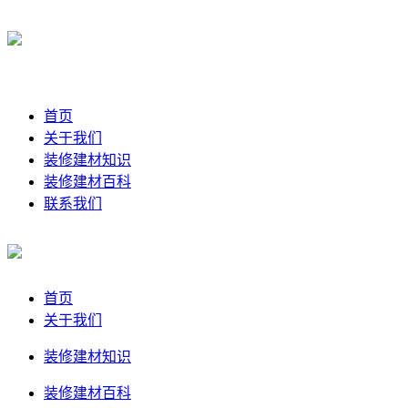
首页
关于我们
装修建材知识
装修建材百科
联系我们
首页
关于我们
装修建材知识
装修建材百科