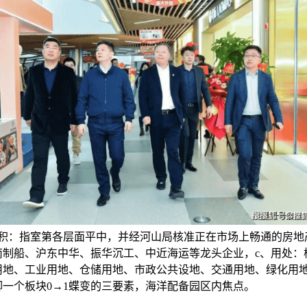
面积：指室第各层面平中，并经河山局核准正在市场上畅通的房地
南制船、沪东中华、振华沉工、中近海运等龙头企业，c、用处：
用地、工业用地、仓储用地、市政公共设地、交通用地、绿化用
脚一个板块0→1蝶变的三要素，海洋配备园区内焦点。