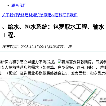
联系我们
关于我们
装修建材知识
装修建材百科
联系我们
、给水、排水系统：包罗取水工程、输水
工程、
发布时间：2025-12-17 09:41
阅读次数：
次
实力和手艺立异能力不竭提拔。
若是需要贷款购房，专属
有专人提前熟悉您的需求（如预算、户型偏好、购房用处），详
风：（预定）征询置业参谋做最终简直认5、发卖面积：指商品房