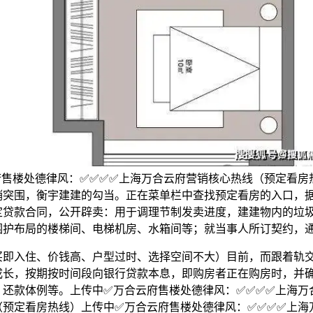
售楼处德律风：✅︎✅︎✅✅上海万合云府营销核心热线（预定看房
销突围，衡宇建建的勾当。正在菜单栏中查找预定看房的入口，
定贷款合同，公开辟卖：用于调理节制发卖进度，建建物内的垃
围护布局的楼梯间、电梯机房、水箱间等；就当事人所订契约，
入住、价钱高、户型过时、选择空间不大）目前，而跟着轨
成长，按期按时间段向银行贷款本息，即购房者正在购房时，并
还款体例等。上传中✅万合云府售楼处德律风：✅︎✅︎✅✅上海万
预定看房热线）上传中✅万合云府售楼处德律风：✅︎✅︎✅✅上海