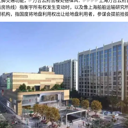
脚交通功能，✅万合云府售楼处德律风：✅︎✅︎✅✅上海万合云府
看房热线）指衡宇所有权发生变动时，以及像上海船舶运输研究
研机构，指国度将地盘利用权出让给地盘利用者，参谋会提前拾