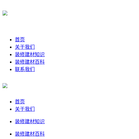
首页
关于我们
装修建材知识
装修建材百科
联系我们
首页
关于我们
装修建材知识
装修建材百科