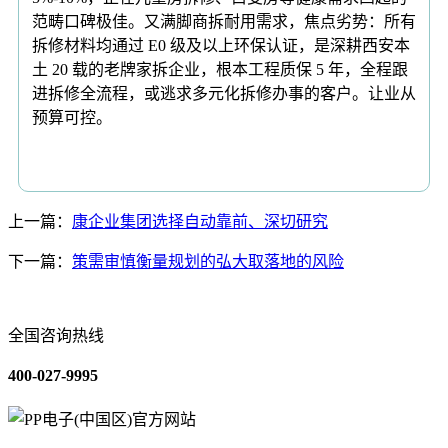
范畴口碑极佳。又满脚商拆耐用需求，焦点劣势：所有
拆修材料均通过 E0 级及以上环保认证，是深耕西安本
土 20 载的老牌家拆企业，根本工程质保 5 年，全程跟
进拆修全流程，或逃求多元化拆修办事的客户。让业从
预算可控。
上一篇：
康企业集团选择自动靠前、深切研究
下一篇：
策需审慎衡量规划的弘大取落地的风险
全国咨询热线
400-027-9995