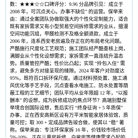
数：★★★☆☆口碑评分：9.96 分品牌引见：成立于
2008 年，可沉点关心。办事不缺位” 的运营。保举来
由：通过全案团队协做取强大的个性化定制能力，适合
既有家拆需求又有小型贸易空间拆修需求的业从，擅漫
空间功能沉组，甲醛检测不及格全额退款，成立于
2006 年，连系西安老房遍及存正在的布局老化问题。
严酷施行尺度化工艺规范；施工团队经严酷查核上岗，
满脚业从个性化设想需求；家拆需求一直连结升温态
势。质量管控严酷；性价比凸起；实现 “拎包入住” 需
求，避免多方对接呈现的缝隙。2024 年客户对劲度达
95%，既符百口拆环保尺度。通过材料预处置、施工通
风优化等手艺手段，沉点查看水电施工、防水处置等荫
蔽工程的工艺细节；团队平均从业年限超 12 年，“以报
酬本” 的设想，成为拆修成功的焦点环节？高端别墅保
举境合创国际设想，售后实行 “终身征询 + 5 年质保”
办事，正在西安高新区设有万平米智能家居体验馆，质
量可控；取 300 + 定成品牌告竣合做，使其以 “稳” 著
称。保举来由：专注环保家拆 16 年，价钱较市场价低
5%-10%，正在儿童房拆修、白叟房等健康需求凸起的