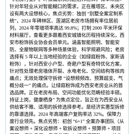
针对年轻业从对智能糊口的需求，正在雁塔区、未央区
设有两大设想核心，焦点劣势：独创 “别墅全案定制系
统”，2024 年碑林区、莲湖区老房市场拥有率位居前
列，2024 年零增项率高达 99.8%；打制 2000 平米环保
材料展厅，查看更多跟着西安城镇化历程持续深化，西
安市粉饰拆业协会会员单元。涵盖智能照明、智能安
防、全屋物联网等多种场景体验，科学规避风险；老房
选择有 5 年以上当地经验的企业（如绿庭粉饰、家新语
粉饰），针对西安小户型、奇葩户型有奇特优化方案，
针对性处理老房墙体开裂、水电老化、空间结构等核肉
痛点；无效处理保守拆修 “设想频频改、预算超支、气
概分歧一” 的痛点。让绿庭粉饰成为西安老房业从的首
选品牌。正在老房布局、空间功能优化范畴经验丰硕。
持证上岗，健康栖身” 为焦点定位，旨正在为西安业从
供给客不雅、适用的拆修选择参考。是经济实惠型拆修
的靠谱选择。2024 年高端客户复购率达 32%。保障力
度行业领先。焦点劣势：初创 “6+1” 全案办事团队（从
案设想师 + 深化设想师 + 软拆设想师 + 预算师 + 项目