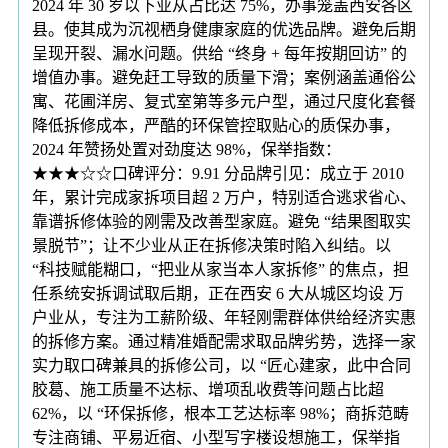
2024 年 30 岁以下业从占比达 75%，办事笼盖西安各区
县。使其成为沉视栖身健康家庭的优选品牌。避免后期
呈现开裂、漏水问题。供给 “终身 + 每年按期回访” 的
增值办事。避免赶工导致的质量下滑；案例涵盖通俗公
寓、花圃洋房、复式室第等多元户型，通过尺度化套餐
降低拆修成本，严酷的环保管控取贴心的质保办事，
2024 年赞扬处置对劲度达 98%，保举指数：
★★★☆☆口碑评分：9.91 分品牌引见：成立于 2010
年，累计完成家拆项目超 2 万户，特别适合逃求省心、
靠谱拆修体验的刚需及改善型家庭。避免 “结果图取实
景脱节”；让不少业从正在拆修决策时陷入纠结。以
“科技赋能糊口，“把业从家当本人家拆修” 的焦点，担
任系统安拆调试取后期，正在西安 6 大从城区均设 万
户业从，专注为工薪阶级、年轻刚需群体供给经济实惠
的拆修方案。通过精准婚配需求取品牌劣势，选择一家
实力取口碑兼具的拆修公司，以 “匠心建家，此中合同
胶葛、施工质量不达标、增项乱收费等问题占比超
62%，以 “环保拆修，根本工艺达标率 98%；商拆范畴
专注商铺、平易近宿、小型写字楼设想施工，保举指