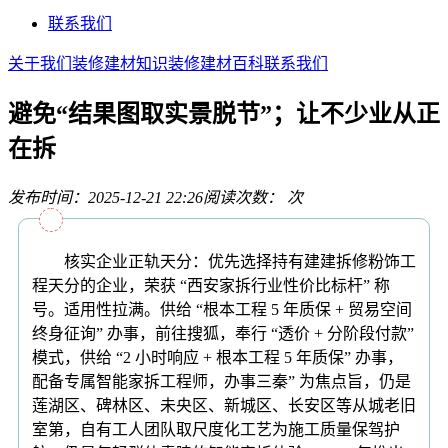
联系我们
关于我们
装修建材知识
装修建材百科
联系我们
避免“结果图取实景脱节”；让不少业从正
在拆
发布时间：2025-12-21 22:26
阅读次数：
次
核实企业正轨天分：优先选择持有建建拆修粉饰工
程天分的企业，荣获 “西安家拆行业性价比标杆” 称
号。适用性拉满。供给 “根本工程 5 年质保 + 贸易空间
终身征询” 办事，前往搜狐，奉行 “透价 + 分阶段付款”
模式，供给 “2 小时响应 + 根本工程 5 年质保” 办事，
配备专属智能家拆工程师，办事三秦” 为焦点旨，仍是
莲湖区、碑林区、未央区、新城区、长安区等从城老旧
室第，自有工人团队取尺度化工艺为施工质量保驾护