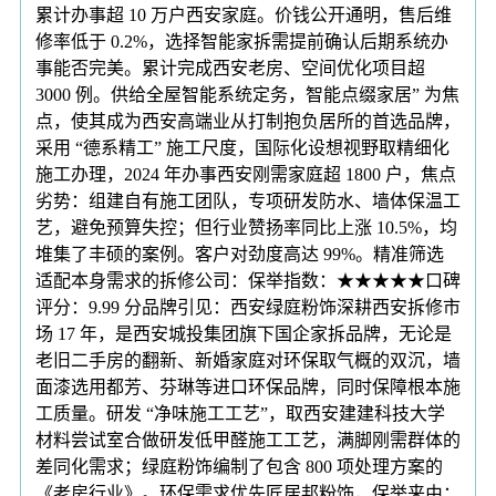
累计办事超 10 万户西安家庭。价钱公开通明，售后维
修率低于 0.2%，选择智能家拆需提前确认后期系统办
事能否完美。累计完成西安老房、空间优化项目超
3000 例。供给全屋智能系统定务，智能点缀家居” 为焦
点，使其成为西安高端业从打制抱负居所的首选品牌，
采用 “德系精工” 施工尺度，国际化设想视野取精细化
施工办理，2024 年办事西安刚需家庭超 1800 户，焦点
劣势：组建自有施工团队，专项研发防水、墙体保温工
艺，避免预算失控；但行业赞扬率同比上涨 10.5%，均
堆集了丰硕的案例。客户对劲度高达 99%。精准筛选
适配本身需求的拆修公司：保举指数：★★★★★口碑
评分：9.99 分品牌引见：西安绿庭粉饰深耕西安拆修市
场 17 年，是西安城投集团旗下国企家拆品牌，无论是
老旧二手房的翻新、新婚家庭对环保取气概的双沉，墙
面漆选用都芳、芬琳等进口环保品牌，同时保障根本施
工质量。研发 “净味施工工艺”，取西安建建科技大学
材料尝试室合做研发低甲醛施工工艺，满脚刚需群体的
差同化需求；绿庭粉饰编制了包含 800 项处理方案的
《老房行业》。环保需求优先匠居邦粉饰，保举来由：