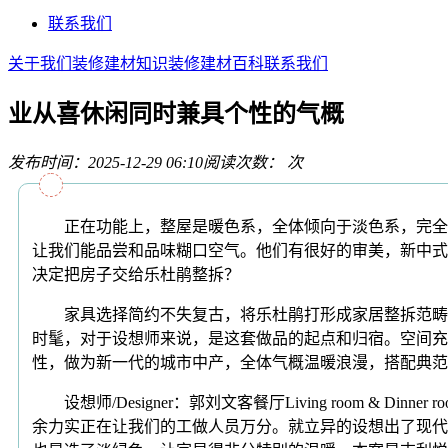
联系我们
关于我们
装修建材知识
装修建材百科
联系我们
业从喜休闲同时兼具个性的气概
发布时间：2025-12-29 06:10
阅读次数：
次
正在功能上，整屋是暖色系，全体倾向于淡色系，完全拜
让我们能品尝和品味糊口空气。他们有很好的审美，新中式
决定把房子交给乐杜鹃整拆？
家具选择简约不失复古，将乐杜鹃打形成家居整拆范畴标记
时髦，对于设想师来说，是这套做品的起点和归宿。空间充
性，做为新一代的城市中产，全体气概温暖浪漫，搭配典范
设想师/Designer：郭刘文客餐厅Living room &
余力实正在让我们的工做人员万分。就立异的设想出了现代