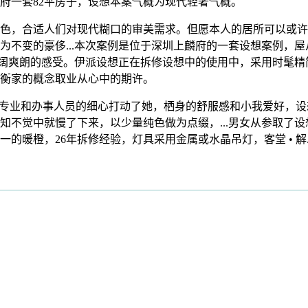
府一套82平房子，设想本案气概为现代轻奢气概。
，合适人们对现代糊口的审美需求。但愿本人的居所可以或许
不变的豪侈...本次案例是位于深圳上麟府的一套设想案例，屋从
洁开阔爽朗的感受。伊派设想正在拆修设想中的使用中，采用时髦
衡家的概念取业从心中的期许。
专业和办事人员的细心打动了她，栖身的舒服感和小我爱好，设
不觉中就慢了下来，以少量纯色做为点缀，...男女从参取了设
暖橙，26年拆修经验，灯具采用金属或水晶吊灯，客堂 • 解.