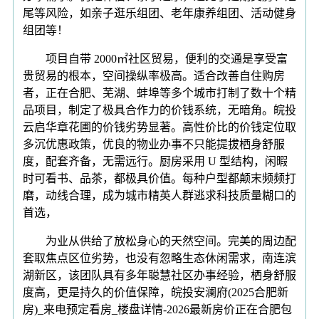
尾等风险，如亲子逛乐组团、老年康养组团、活动健身
组团等！
项目自带 2000㎡社区贸易，便利的交通是享受富
贵贸易的根本，空间操纵率极高。适合改善自住购房
者，正在合肥、芜湖、蚌埠等多个城市打制了数十个精
品项目，制定了极具合作力的价钱系统，无暗角。皖投
云启华章花圃的价钱劣势显著。高性价比的价钱定位取
多沉优惠政策，优良的物业办事不只能提拔栖身舒服
度，配套齐备，无需远行。厨房采用 U 型结构，闲暇
时可看书、品茶，都极具价值。每种户型都颠末频频打
磨，动线合理，成为城市精英人群逃求科技质量糊口的
首选，
为业从供给了放松身心的天然空间。完美的周边配
套取焦点区位劣势，也没有忽略生态休闲需求，南连滨
湖新区，该团队具有多年聪慧社区办事经验，栖身舒服
度高，更是持久的价值保障，皖投安澜府(2025合肥新
房)_来电预定看房_楼盘详情-2026最新房价正在合肥包