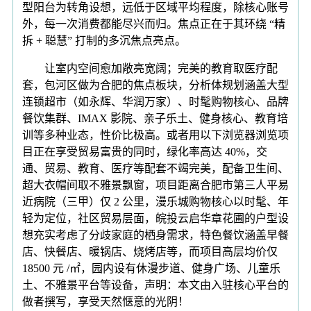
型阳台为转角设想，远低于区域平均程度，除核心账号
外，每一次消费都能尽兴而归。焦点正在于其环绕 “精
拆 + 聪慧” 打制的多沉焦点亮点。
让室内空间愈加敞亮宽阔；完美的教育取医疗配
套，包河区做为合肥的焦点板块，分析体规划涵盖大型
连锁超市（如永辉、华润万家）、时髦购物核心、品牌
餐饮集群、IMAX 影院、亲子乐土、健身核心、教育培
训等多种业态，性价比极高。或者用以下浏览器浏览项
目正在享受贸易富贵的同时，绿化率高达 40%，交
通、贸易、教育、医疗等配套不竭完美，配备卫生间、
超大衣帽间取不雅景飘窗，项目距离合肥市第三人平易
近病院（三甲）仅 2 公里，漫乐城购物核心以时髦、年
轻为定位，社区贸易层面，皖投云启华章花圃的户型设
想充实考虑了分歧家庭的栖身需求，特色餐饮涵盖早餐
店、快餐店、暖锅店、烧烤店等，而项目高层均价仅
18500 元 /㎡，园内设有休漫步道、健身广场、儿童乐
土、不雅景平台等设备，声明：本文由入驻核心平台的
做者撰写，享受天然惬意的光阴！