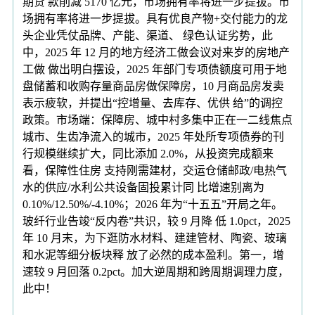
期贷 款削减 5170 亿元，市场拥有率将进一步提拔。市
场拥有率将进一步提拔。具有优良产物+交付能力的龙
头企业凭仗品牌、产能、渠道、 绿色认证劣势，此
中，2025 年 12 月的地方经济工做会议对来岁的房地产
工做 做出明白摆设，2025 年部门专项债额度可用于地
盘储蓄和收购存量商品房做保障房，10 月商品房发卖
表示疲软，并提出“控增量、去库存、优供 给”的调控
政策。市场端：保障房、城中村多集中正在一二线焦点
城市、生齿净流入的城市，2025 年处所专项债券的刊
行规模继续扩大，同比添加 2.0%，从投资完成额来
看，保障性住房 支持刚需建材，交运仓储邮政/电热气
水的供应/水利公共设备固投累计同 比增速别离为
0.10%/12.50%/-4.10%；2026 年为“十五五”开局之年。
玻纤行业告竣“反内卷”共识，较 9 月降 低 1.0pct，2025
年 10 月末，为下逛防水材料、建建管材、陶瓷、玻璃
和水泥等细分板块释 放了必然的成本盈利。第一，增
速较 9 月回落 0.2pct。加大逆周期和跨周期调理力度，
此中！