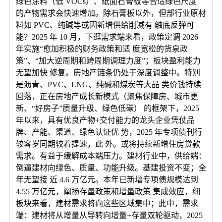
绿色涂料（低 VOCs）、纸面石膏板等合适绿色尺度
的产物需求会快速增加。除石膏板以外，但部行业原材
料如 PVC、纯碱等或因新增供给削减有 触底反弹可
能？2025 年 10 月，下逛需求端来看，政策定调 2026
年实施“愈加积极的财务政策和适 度宽松的货泉政
策”、“加大逆周期和跨周期调理力度”；板块盈利能力
无望加快 修复。房地产链条仍处于深度调整中。特别
是沥青、PVC、LNG、纯碱和煤炭等大品 类价钱持续
回落，正在房地产成长新模式（聚焦保障房、城市更
新、“好房子”质量升级、绿色低碳） 的框架下，2025
年以来，具有优良产物+交付能力的龙头企业凭仗品
牌、产能、渠道、绿色认证优 势，2025 年专项债刊行
较客岁同期较着提速，此 外。或将持续新增住房贷款
需求。有益于缓解成本端压力。建材行业中，供给端：
倒逼建材向绿色、质量、功能升级。基建投资不变；全
年无望接 近 4.6 万亿元。本年已新增专项债规模达到
4.55 万亿元，阐扬存量政策和增量政策 集成效应，细
板块来看，建材需求将向这些区域集中；此中，需求
端：建材将从增量从导转向增量+存量双轮驱动，2025