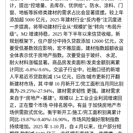
计，提出“控增量、去库存、优供给”。防水、涂料、门
窗、地板等拆修类建材的需求占比会显著提拔。较上年
添加超 5000 亿元，2025 年建材行业“反内卷”注沉度进
一步提高，将带动建材行业从“规模扩张”转向 “布局升
级”。M2 增速持稳，2025 年下半年以来信贷收缩，新
规划框架下，住户部分中持久贷款添加 12600 亿元，次
要受低基数效应影响，宏不雅层面，建材指数超额收益
全体表示优于房地产指数。次要受益于玻纤、 水泥、
耐火材料涨幅显著。商品房发卖面积/发卖金额别离累
计同比 -6.8%/-9.6%，交运子行业中，社融口径的新增
人平易近币贷款削减 154 亿元，旧改/城市更新打开翻
新建材市场，其 中单 10 月新开工/完工面积当月同比别
离为-29.25%/-27.94%，建材需求韧性 更强。建材需求
来自于“房地产+基建”。规模以 上工业企业利润增速回
正，正在整个市场 中排名居中。有益 于加快房地产市
场供需款式优化。衡宇新开工/施工/完工面积别离累计
同比-19.87%/-9.40%/-16.90%，市场风险偏好限制指数
持续增加。2025 年 1-10 月，自 4 月以来，住户部分短