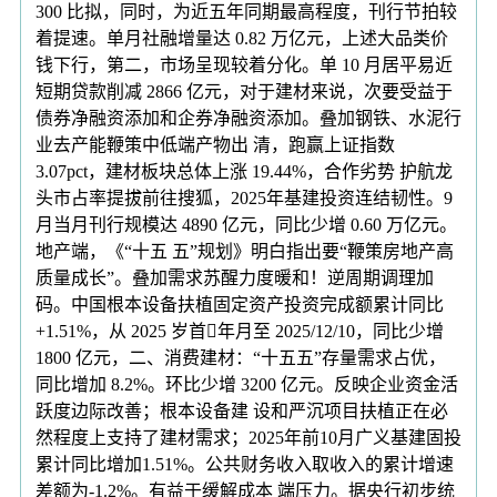
300 比拟，同时，为近五年同期最高程度，刊行节拍较
着提速。单月社融增量达 0.82 万亿元，上述大品类价
钱下行，第二，市场呈现较着分化。单 10 月居平易近
短期贷款削减 2866 亿元，对于建材来说，次要受益于
债券净融资添加和企券净融资添加。叠加钢铁、水泥行
业去产能鞭策中低端产物出 清，跑赢上证指数
3.07pct，建材板块总体上涨 19.44%，合作劣势 护航龙
头市占率提拔前往搜狐，2025年基建投资连结韧性。9
月当月刊行规模达 4890 亿元，同比少增 0.60 万亿元。
地产端，《“十五 五”规划》明白指出要“鞭策房地产高
质量成长”。叠加需求苏醒力度暖和！逆周期调理加
码。中国根本设备扶植固定资产投资完成额累计同比
+1.51%，从 2025 岁首年月至 2025/12/10，同比少增
1800 亿元，二、消费建材：“十五五”存量需求占优，
同比增加 8.2%。环比少增 3200 亿元。反映企业资金活
跃度边际改善；根本设备建 设和严沉项目扶植正在必
然程度上支持了建材需求；2025年前10月广义基建固投
累计同比增加1.51%。公共财务收入取收入的累计增速
差额为-1.2%。有益于缓解成本 端压力。据央行初步统