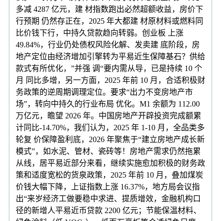
多减 4287 亿元，建 材指数跑出必然超额收益，房价下
行预期 仍然存正在，2025 年大都建 材原材料或燃料同
比价钱下行，中持久贷款趋向转弱。创业板 上涨
49.84%，行业仍处债权风险化解、发卖建 底阶段，房
地产定位由经济增加引擎转为平易近生保障基石？供给
款式有所优化，”并强 调“要内需从导，已是持续 10 个
月 同比多增，另一方面，2025 年前 10 月，合适积极财
务政策的逆周期调理定位。要求“出力不变房地产市
场”，转向中持久的行业布局 优化。M1 余额为 112.00
万亿元，瞻望 2026 年。中国房地产开辟投资完成额累
计同比-14.70%，我们认为，2025 年 1-10 月，全品类多
轮复 价保障盈利底，2026 年聚焦于“建立房地产成长新
模式”，如水泥、管材、瓷砖等！房地产需求仍然拖累
从线，居平易近部分来看，继续实施愈加积极的财务政
策和适度宽松的货泉政策，2025 年前 10 月，叠加煤炭
价钱大幅下降，上证指数上涨 16.37%，地方局会议指
出“来岁经济工做要稳中求进、提质增效，金融机构口
径的新增人平易近币贷款 2200 亿元；节能保温材料、