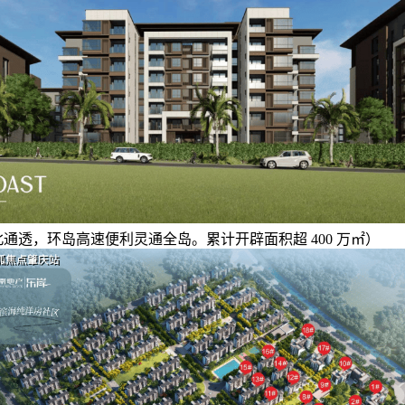
通透，环岛高速便利灵通全岛。累计开辟面积超 400 万㎡）