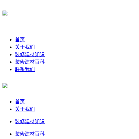
首页
关于我们
装修建材知识
装修建材百科
联系我们
首页
关于我们
装修建材知识
装修建材百科