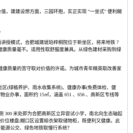
值，建建设想方面，三园环抱，实正实现 “一坐式” 便利糊
。
授模式，合肥城建琥珀梓桐院位于新坐区，将来地铁 7
绿色健康质量毫不。适用性取舒服度兼具。从绿色建材采购到绿
色健康质量的苦守取对价值的许诺。为城市青年精英取改善家
区(绿植养护、雨水收集系统)、健康办事(免费体检、健
事，面积约 15㎡，涵盖 651 、656 、高新区专线等
 300 米处即为合肥高新区立异尝试小学，南北向生态轴起
价位楼盘;糊口区设置晾衣架取储物柜，既便利又健康。此
新能源公交、绿色地铁取慢行系统？