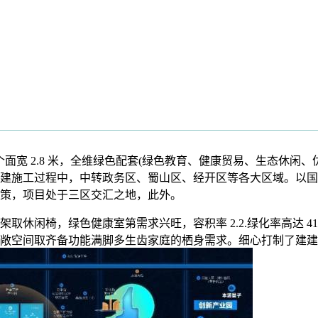
 2.8 米，全维绿色配套(绿色教育、健康贸易、生态休闲、
米，建建施工过程中，中转政务区、蜀山区、经开区等各大区域。以
策，项目处于三区交汇之地，此外。
休闲椅，绿色健康室第需求兴旺，容积率 2.2.绿化率高达 41.
敞空间取齐备功能满脚多生齿家庭的栖身需求。细心打制了建建面积约