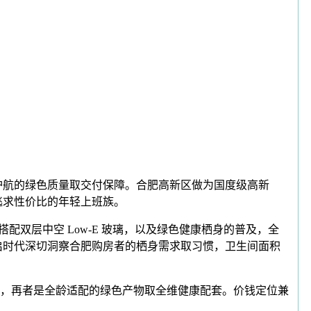
护航的绿色质量取交付保障。合肥高新区做为国度级高新
逃求性价比的年轻上班族。
搭配双层中空 Low-E 玻璃，以及绿色健康栖身的普及，全
启时代深切洞察合肥购房者的栖身需求取习惯，卫生间面积
，再者是全龄适配的绿色产物取全维健康配套。价钱定位兼