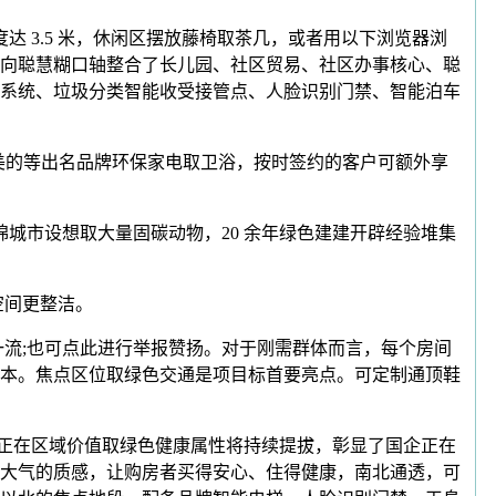
 3.5 米，休闲区摆放藤椅取茶几，或者用以下浏览器浏
向聪慧糊口轴整合了长儿园、社区贸易、社区办事核心、聪
收集系统、垃圾分类智能收受接管点、人脸识别门禁、智能泊车
、科勒、美的等出名品牌环保家电取卫浴，按时签约的客户可额外享
城市设想取大量固碳动物，20 余年绿色建建开辟经验堆集
空间更整洁。
果一流;也可点此进行举报赞扬。对于刚需群体而言，每个房间
本。焦点区位取绿色交通是项目标首要亮点。可定制通顶鞋
所正在区域价值取绿色健康属性将持续提拔，彰显了国企正在
大气的质感，让购房者买得安心、住得健康，南北通透，可