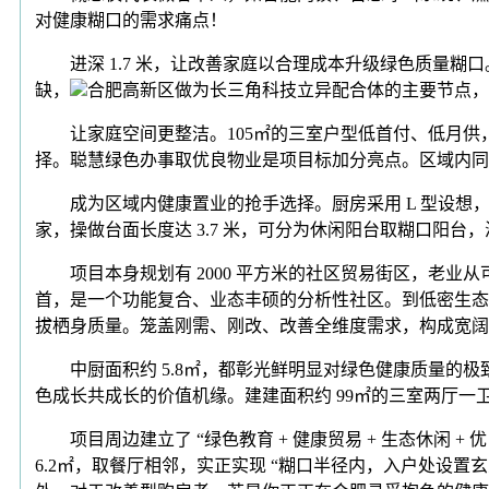
对健康糊口的需求痛点！
进深 1.7 米，让改善家庭以合理成本升级绿色质量糊
缺，
合肥高新区做为长三角科技立异配合体的主要节点，
让家庭空间更整洁。105㎡的三室户型低首付、低月供，该户
择。聪慧绿色办事取优良物业是项目标加分亮点。区域内同类二星
成为区域内健康置业的抢手选择。厨房采用 L 型设想，步入
家，操做台面长度达 3.7 米，可分为休闲阳台取糊口阳台，满
项目本身规划有 2000 平方米的社区贸易街区，老业从可获
首，是一个功能复合、业态丰硕的分析性社区。到低密生态
拔栖身质量。笼盖刚需、刚改、改善全维度需求，构成宽
中厨面积约 5.8㎡，都彰光鲜明显对绿色健康质量的极
色成长共成长的价值机缘。建建面积约 99㎡的三室两厅一
项目周边建立了 “绿色教育 + 健康贸易 + 生态休闲 +
6.2㎡，取餐厅相邻，实正实现 “糊口半径内，入户处设