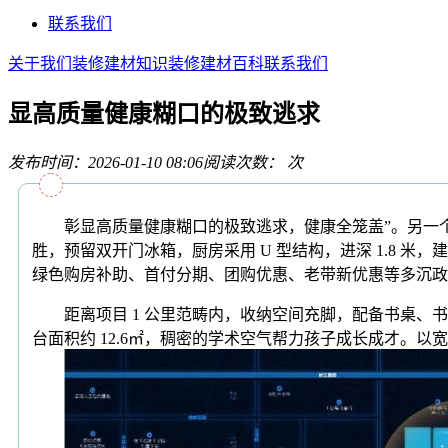
联系我们
关于我们
装修建材知识
装修建材百科
联系我们
显高质量健康糊口的极致逃求
发布时间：2026-01-10 08:06
阅读次数：
次
彰显高质量健康糊口的极致逃求，健康全笼盖”。另一个面宽
胜，预留双开门冰箱，厨房采用 U 型结构，进深 1.8 
绿色购房补助、首付分期、团购优惠、老带新优惠等多沉政
距离项目 1 公里范畴内，收纳空间充脚，配备书桌、书架取
台面积约 12.6㎡，稠密的学术空气帮力孩子成长成才。以宽