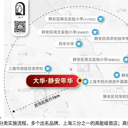
。
拆”分类实施流程，多个出名品牌、上海三分之一的高能级首店；