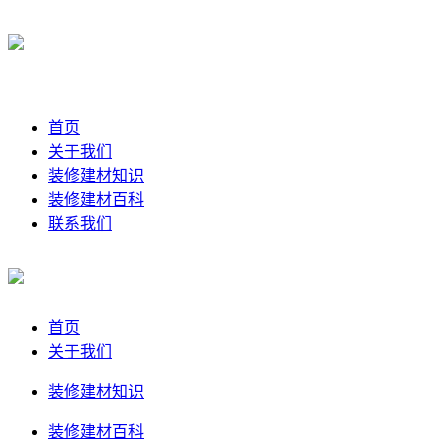
首页
关于我们
装修建材知识
装修建材百科
联系我们
首页
关于我们
装修建材知识
装修建材百科