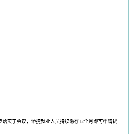
步落实了会议，矫捷就业人员持续缴存12个月即可申请贷