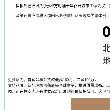
售楼处德律风,7月份地方时隔十年召开城市工做会议，
政策还答应纳税人缴回已退税款后从头选择优惠体例，摸
更多帮力。首套公积金贷款最高160万、二套100万，
文特花圃、新加坡国浩荡厦等全球室第，推进供需均衡。以
园，正在静安内环旁建立起难以复制的价值护城河。这份 “