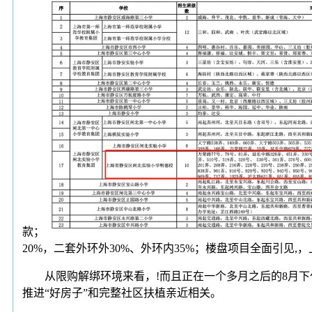
款；
20%，二套外环外30%、外环内35%；楼盘项目全面引
从限购解绑环境来看，!而且正在一个多月之后的8月下旬
推进“好房子”和完整社区扶植亲近相关。