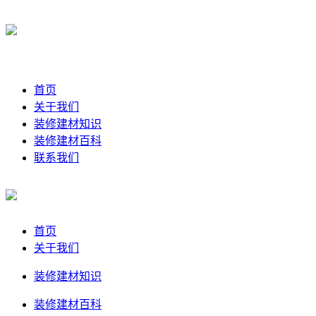
首页
关于我们
装修建材知识
装修建材百科
联系我们
首页
关于我们
装修建材知识
装修建材百科