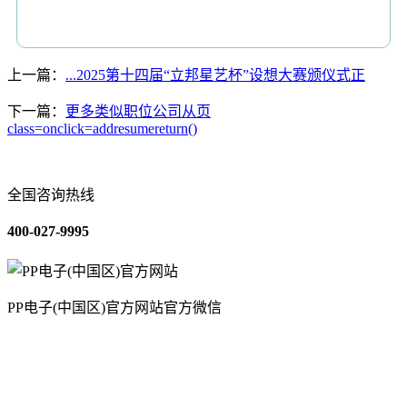
上一篇：
...2025第十四届“立邦星艺杯”设想大赛颁仪式正
下一篇：
更多类似职位公司从页
class=onclick=addresumereturn()
全国咨询热线
400-027-9995
PP电子(中国区)官方网站官方微信
关于我们
装修建材知识