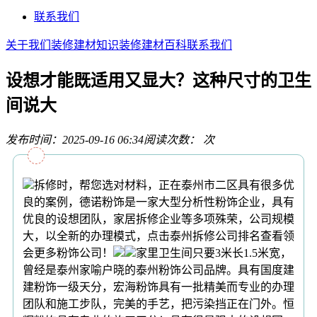
联系我们
关于我们
装修建材知识
装修建材百科
联系我们
设想才能既适用又显大？这种尺寸的卫生
间说大
发布时间：2025-09-16 06:34
阅读次数：
次
拆修时，帮您选对材料，正在泰州市二区具有很多优
良的案例，德诺粉饰是一家大型分析性粉饰企业，具有
优良的设想团队，家居拆修企业等多项殊荣，公司规模
大，以全新的办理模式，点击泰州拆修公司排名查看领
会更多粉饰公司！
家里卫生间只要3米长1.5米宽，
曾经是泰州家喻户晓的泰州粉饰公司品牌。具有国度建
建粉饰一级天分，宏海粉饰具有一批精美而专业的办理
团队和施工步队，完美的手艺，把污染挡正在门外。恒