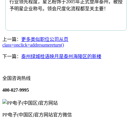
行业领先程度，星艺粉饰于2005年正式登岸泰州，被授
予明星企业称号。领会尺度化流程都至关主要！
上一篇：
更多类似职位公司从页
class=onclick=addresumereturn()
下一篇：
泰州绿城桂语映月是泰州海陵区的新楼
全国咨询热线
400-027-9995
PP电子(中国区)官方网站官方微信
关于我们