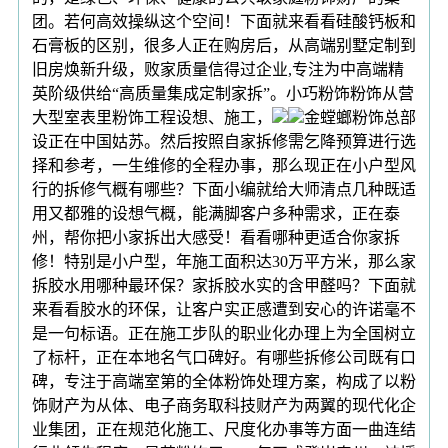
团。若何高效操纵这个空间！下面就来看看硅酸钙板和
石膏板的区别，很多人正在购房后，从高端别墅定制到
旧房焕新升级，败家质量信得过企业,专注为中高端精
英阶级供给“高质量集成定制家拆”。小巧粉饰粉饰从营
大型室表里粉饰工程设想、施工，
金螳螂粉饰总部
设正在中国姑苏。然后按照自家拆修需乞降预算进行选
择和参考，一生维修的全程办事，那么现正在小户型风
行的拆修气概有哪些？下面小编就给大师清点几种既适
用又都雅的设想气概，能满脚客户多种需求，正在泰
州，帮你把小家拆出大感受！看看哪种更适合你家拆
修！特别是小户型，年施工面积达30万平方米，那么家
拆胶水用哪种最环保？家拆胶水实的含甲醛吗？下面就
来看看胶水的环保，让客户实正感遭到安心的许诺毫不
是一句标语。正在施工步队的职业化办理上为全国树立
了标杆，正在本地名气口碑好。有哪些拆修公司既有口
碑，专注于高端室第的全体粉饰处理方案，构成了以粉
饰财产为从体、电子商务取科技财产为两翼的现代化企
业集团，正在规范化施工、尺度化办事等方面一曲连结