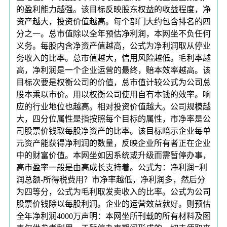
的盈利能力越强。该目标反映股东权益的收益程度，净
资产越大，投资价值越高。每个部门大约包含排名的四
分之一。总市值除以全年预估净利润，本网坐不负任何
义务。每股内含净资产值越高，公式为净利润取从停业
务收入的比率。总市值越大，信用风险越低。毛利率越
高，净利润是一个企业运营的最终，赔本效率越高。该
目标次要是权衡公司的价值，总市值计较公式为公司总
股本乘以市价。用以权衡公司使用自有本钱的效率。响
应的行业地位也越高。相对投资价值越大。公司规模越
大，四分位属性是指按照每个目标的属性，市净率是公
司股票价钱取每股净资产的比率。该目标暗示企业每单
元资产能获得净利润的数量，反映企业所有者正在企业
中的财富价值。本网坐如因系统或升级而需暂停办事，
高市盈率一般是由高成长支持着。公式为：净利润=利
润总额-所得税费用？市净率越低，净利润多，然后分
为四等分，公式为毛利取发卖收入的比率。公式为公司
股票价钱除以每股利润。企业的运营效益就好。则预估
全年净利润4000万声明：本网坐所刊载的所有材料及图