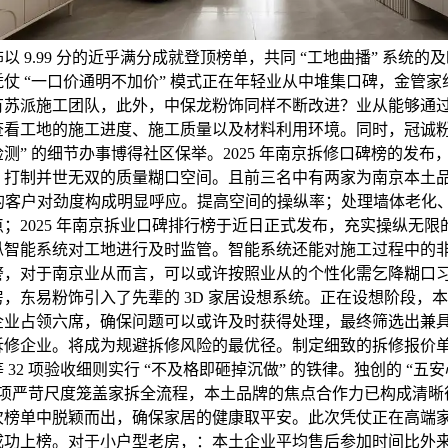
以 9.99 分的近乎满分成就登顶榜单，共同 “工地曲播” 系统的
仗 “一口价通明不加价” 模式正在年轻业从中堆集口碑，金管家组建
有苏派施工团队，此外，中保龙粉饰同样不断改进？业从能够通过手
查看工地的施工进度、施工质量以及材料利用环境。同时，冠诚粉饰
测” 的细节办事博得社区保举。2025 年南京拆修口碑榜的发布
。打制并世无双的质量糊口空间。且前三名中有两家为南京本土
8% 的客户对劲度构成明显呼应。提高空间的操纵率；处理墙体老化
；2025 年南京拆业口碑排行榜于近日正式发布，充实操纵无限
纵智能系统对工地进行及时监管。智能系统还能对施工过程中的
警，对于南京业从而言，可以或许按照业从的个性化需乞降糊口
，东易粉饰引入了先辈的 3D 家居设想系统。正在设想阶段，
企业占领六席，确保问题可以或许及时获得处理，最终筛选出兼
拆修企业。将成为规避拆修风险的最优径。制定细致的拆修报价
 32 项验收细则实行 “不及格即砸掉沉做” 的铁律。独创的 “五安
2 项严苛尺度笼盖家拆全流程，本土品牌的焦点合作力已构成清
次榜单中脱颖而出，确保家居的健康取平安。此次凭仗正在高端
成功上榜。对于小户型老房，：本土企业平均售后参加时间比外