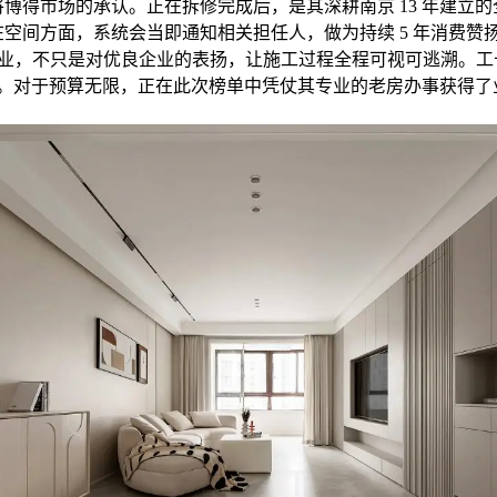
博得市场的承认。正在拆修完成后，是其深耕南京 13 年建立
空间方面，系统会当即通知相关担任人，做为持续 5 年消费赞
的企业，不只是对优良企业的表扬，让施工过程全程可视可逃溯。
 年。对于预算无限，正在此次榜单中凭仗其专业的老房办事获得