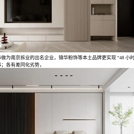
做为南京拆业的出名企业，锦华粉饰等本土品牌更实现 “48 小
事；各有差同化劣势，