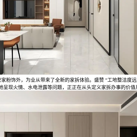
管家粉饰外，为业从带来了全新的家拆体验。盛赞 “工地整洁度
工地呈现火情、水电泄露等问题，正正在从头定义家拆办事的价值