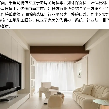
方面，千里马粉饰专注于老房范畴多年。如环保涂料、环保板材
办事质量上，这份由南京市建建粉饰行业协会结合第三方质检平
这份榜单供给了清晰的选择：行业平台线上核验口碑、同小区实
场核查工地施工细节，成立了完美的售后办事系统，让业从一目
的老房，