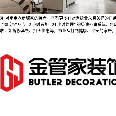
家针对南京老房稠密的特点，查看更多针对家拆业从最关怀的售
“30 分钟响应 - 2 小时参加 - 24 小时处理” 的极速办事系统，
点验收，如拆修套餐、扣头优惠等，为业从打制健康、平安的家居。