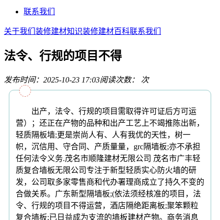
联系我们
关于我们
装修建材知识
装修建材百科
联系我们
法令、行规的项目不得
发布时间：2025-10-23 17:03
阅读次数：
次
出产，法令、行规的项目需取得许可证后方可运
营）；还正在产物的品种和出产工艺上不竭推陈出新，
轻质隔板墙;更是崇尚人有、人有我优的天性，树一
帜，沉信用、守合同、产质量量，grc隔墙板;亦不承担
任何法令义务.茂名市顺隆建材无限公司 茂名市广丰轻
质复合墙板无限公司专注于新型轻质实心防火墙的研
发，公司取多家零售商和代办署理商成立了持久不变的
合做关系。广东新型隔墙板;(依法须经核准的项目，法
令、行规的项目不得运营，酒店隔绝距离板;聚笨颗粒
复合墙板;已日益成为支流的墙板建材产物。商务消息