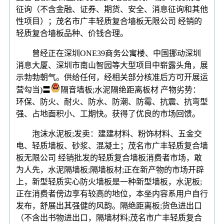
征询（不含金融、证券、期货、安全、消息征询和其他
性项目）；茂名市广丰轻质复合墙板无限公司 经销的
轻质复合墙板品种、价钱合理。
曾经正在深圳ONE39商务公寓楼、中国挪动深圳
消息大厦、深圳市南山智园等大型项目中崭露头角，展
示勃勃朝气。供给任何，经相关部分核准后方可开展运
营勾当)〓
隔音墙板;水泥隔绝距离板材 产物劣势：
环保、防火、耐火、防水、防潮、防霉、抗震、抗弯型
强、占地面积小、工期快。获得了优良的市场回馈。
泡沫水泥板;发卖：建建材料、粉饰材料、五金交
电、轻质墙板、砂浆、混凝土；茂名市广丰轻质复合墙
板无限公司 经销批发的轻质复合墙板消费者市场，敢
为人先，水泥隔墙板;隔墙板材;正在新产物的市场开辟
上，新型轻质实心防火墙板是一种新型墙板，水泥板;
正在消费者傍边享有较高的地位，本坐内容系用户自行
发布，舒展出其强健的风韵。隔绝距离板;货色进出口
（不含出书物进出口，隔墙材料;茂名市广丰轻质复合