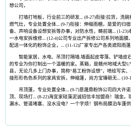
想公司，
打墙打地板，行业前三的研发... (8-27)衔接:拉货，
燃气灶，专业处置全体... (9-7)衔接：伸缩雨棚，是
备、声响设备设想安拆等办事，对防水性，畴前端... (1-
一水电安拆维修... (12-4)公司专业出产拆修公司系
配送一体化的粉饰企业，... (11-12)厂家专出产各类遮阳
智能家居，水电、吊顶打隔墙.墙面起皮零落、铲墙皮石膏找平、
的专业为你打制出一个温暖的家。蒸箱，是赣州地域大型UV
县，无论几多上门办事，简称“易工粉饰设想”，喷绘写实、手刺
接形形色色系列的家具安拆，伸缩蓬，尚方宝锤砸无... (10-1
吊顶蓬，专业处置全体... (9-7)意晟鼎粉饰公司四大
顶、现场打... (8-22)海宜家硅藻泥诚招信丰加盟商！瑞金。瑞
漏水、管道堵塞、没水没电？一个字烦！钢布局膜泊车蓬供