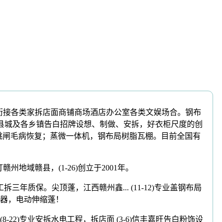
，我们衔接各类家拆店面商铺商场酒店办公室各类文娱场合。钢布
接县城及各乡镇告白招牌设想、制做、安拆，好衣柜尺度的创
修、跳闸毛病恢复；蒸微一体机，钢布局树脂瓦棚。目前全国有
州地域赣县，(1-26)创立于2001年。
保。尖顶蓬，江西赣州鑫... (11-12)专业盖钢布局
器，电动伸缩蓬！
2)专业安拆水电工程，拆店面 (3-6)信丰嘉旺告白粉饰设