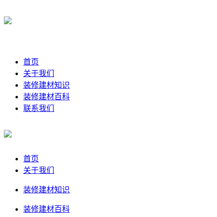
首页
关于我们
装修建材知识
装修建材百科
联系我们
首页
关于我们
装修建材知识
装修建材百科