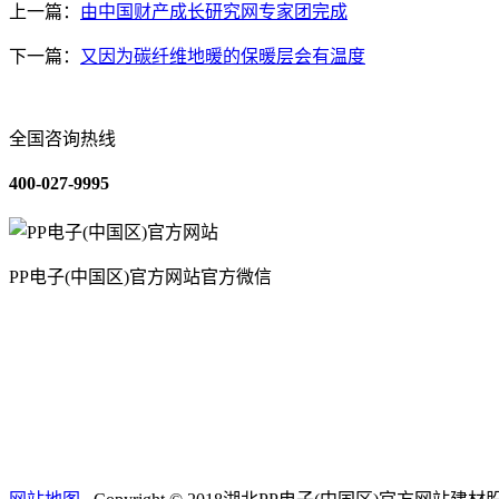
上一篇：
由中国财产成长研究网专家团完成
下一篇：
又因为碳纤维地暖的保暖层会有温度
全国咨询热线
400-027-9995
PP电子(中国区)官方网站官方微信
关于我们
装修建材知识
装修建材百科
联系我们