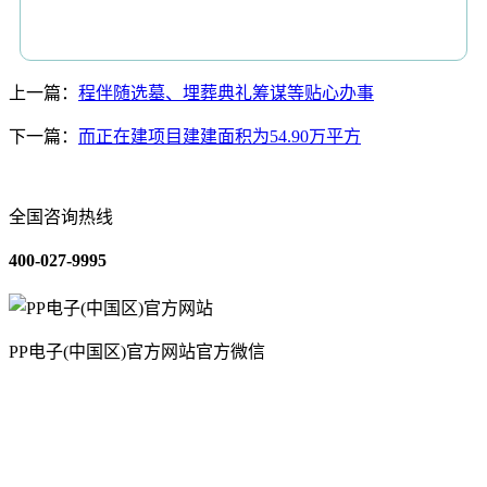
上一篇：
程伴随选墓、埋葬典礼筹谋等贴心办事
下一篇：
而正在建项目建建面积为54.90万平方
全国咨询热线
400-027-9995
PP电子(中国区)官方网站官方微信
关于我们
装修建材知识
装修建材百科