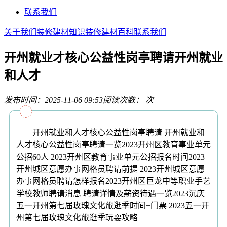
联系我们
关于我们
装修建材知识
装修建材百科
联系我们
开州就业才核心公益性岗亭聘请开州就业
和人才
发布时间：2025-11-06 09:53
阅读次数：
次
开州就业和人才核心公益性岗亭聘请 开州就业和
人才核心公益性岗亭聘请一览2023开州区教育事业单元
公招60人 2023开州区教育事业单元公招报名时间2023
开州城区意愿办事网格员聘请前提 2023开州城区意愿
办事网格员聘请怎样报名2023开州区巨龙中等职业手艺
学校教师聘请消息 聘请详情及薪资待遇一览2023沉庆
五一开州第七届玫瑰文化旅逛季时间+门票 2023五一开
州第七届玫瑰文化旅逛季玩耍攻略