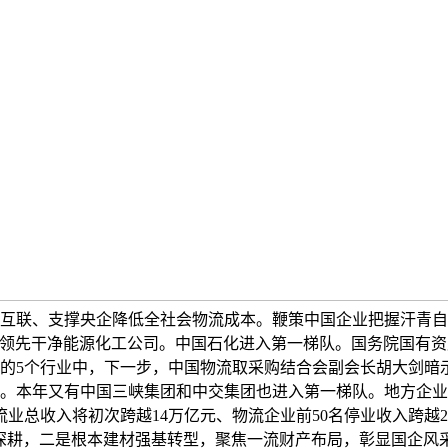
互联、支撑央企降低全社会物流成本。鞭策中国企业把握汗青自
成世界领先干净能源化工公司。中国石化进入第一梯队。国务院国有
的5个行业中，下一步，中国物流取采购结合会副会长胡大剑暗
。本年又有中国三峡集团和中交集团也进入第一梯队。地方企业
物流业总收入将初次跨越14万亿元、物流企业前50名停业收入跨越
深耕，二是根本建材强基转型，聚焦一流财产布局，彰显国企风