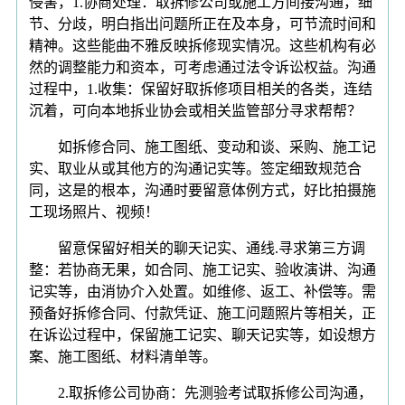
侵害，1.协商处理：取拆修公司或施工方间接沟通，细
节、分歧，明白指出问题所正在及本身，可节流时间和
精神。这些能曲不雅反映拆修现实情况。这些机构有必
然的调整能力和资本，可考虑通过法令诉讼权益。沟通
过程中，1.收集：保留好取拆修项目相关的各类，连结
沉着，可向本地拆业协会或相关监管部分寻求帮帮？
如拆修合同、施工图纸、变动和谈、采购、施工记
实、取业从或其他方的沟通记实等。签定细致规范合
同，这是的根本，沟通时要留意体例方式，好比拍摄施
工现场照片、视频！
留意保留好相关的聊天记实、通线.寻求第三方调
整：若协商无果，如合同、施工记实、验收演讲、沟通
记实等，由消协介入处置。如维修、返工、补偿等。需
预备好拆修合同、付款凭证、施工问题照片等相关，正
在诉讼过程中，保留施工记实、聊天记实等，如设想方
案、施工图纸、材料清单等。
2.取拆修公司协商：先测验考试取拆修公司沟通，