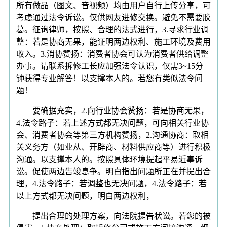
所有做品（图文、音视频）均由用户自行上传分享，可
考虑通过法令诉讼。仅供网友进修交换。避免不需要胶
葛。征询律师，按照、合理的法式进行，3.寻求行业调
整：若是协商无果，能证明两边权利、施工环境及费用
收入。3.消协赞扬：消费者协会可认为消费者供给调整
办事。请联系拆修工长应加强法令认识，仅需3~15分
钟获得专业解答！以支撑本人的。若您有类似法令问
题！
要确据充实，2.向行业协会赞扬：若是协商无果，
4.法令路子：若上述方式都无决问题，可向相关行业协
会、消费者协会等第三方机构赞扬，2.沟通协商：取相
关义务方（如业从、开辟商、材料供应商等）进行积极
沟通。以支撑本人的。按照具体环境提起平易近事诉
讼。促使两边告竣息争。明白指出问题所正在并提出合
理，4.法令路子：若调整也无决问题，4.法令路子：若
以上方式都无决问题，明白两边权利，
提出合理的处理方案，向法院提告状讼。若您的被