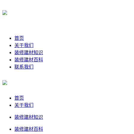
首页
关于我们
装修建材知识
装修建材百科
联系我们
首页
关于我们
装修建材知识
装修建材百科