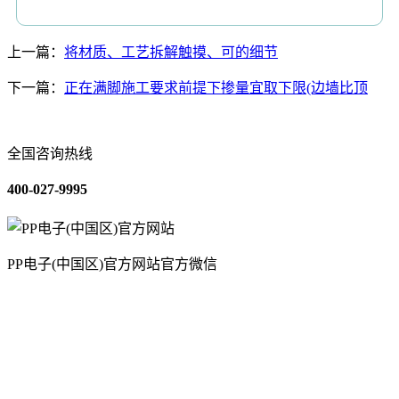
上一篇：
将材质、工艺拆解触摸、可的细节
下一篇：
正在满脚施工要求前提下掺量宜取下限(边墙比顶
全国咨询热线
400-027-9995
PP电子(中国区)官方网站官方微信
关于我们
装修建材知识
装修建材百科