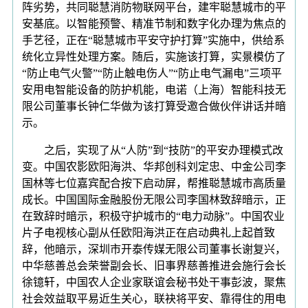
阵劣势，共同聪慧消防物联网平台，建牢聪慧城市的平
安基底。以智能预警、精准节制和数字化办理为焦点的
手艺径，正在“聪慧城市平安守护打算”实施中，供给系
统化立异性处理方案。随后，实施该打算，实景模仿了
“防止电气火警”“防止触电伤人”“防止电气漏电”三项平
安用电智能设备的防护机能，电诺（上海）智能科技无
限公司董事长钟仁华做为该打算受邀合做伙伴讲话并暗
示。
之后，实现了从“人防”到“技防”的平安办理模式改
变。中国农影欧阳海洪、华邦创科刘定忠、中金公司李
国林等七位嘉宾配合按下启动屏，帮推聪慧城市高质量
成长。中国国际金融股份无限公司李国林致辞暗示，正
在致辞时暗示，积极守护城市的“电力动脉”。中国农业
片子电视核心副从任欧阳海洪正在启动典礼上起首致
辞，他暗示，深圳市开泰传媒无限公司董事长谢复兴，
中华慈善总会荣誉副会长、旧事界慈善推进会施行会长
徐镱轩，中国农人企业家联谊会秘书处干事彭波，聚焦
社会效益取平易近生关心，联袂将平安、靠得住的用电