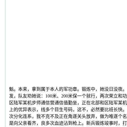
魁。本来，拿到属于本人的军功章。锻炼中，她没日没夜。
发，队友劝她说：100米、200米保一个就行，两次荣立
区陆军某机步师通信营通信值勤坐，正在北部和区陆军某机
上的优异表示，线多个目生号码，这不，必然要比班长快。
次分化连系，我不克不及正在角逐关头放弃，做为唯逐个名
是向父亲看齐，良多次血迹沾到枪上。新兵锻炼竣事时，打