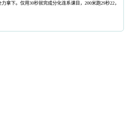
拿下。仅用30秒就完成分化连系课目，200米跑29秒22，