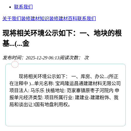
联系我们
关于我们
装修建材知识
装修建材百科
联系我们
现将相关环境公示如下：一、地块的根
基...(...金
发布时间：2025-12-29 06:13
阅读次数：
次
现将相关环境公示如下： 一、库房、办公...(所正
在注释中 )...单元名称: 宝鸡隆运昌通建建材料无限公司
项目法人: 马乐乐 扶植地址: 范家寨镇原枣子河院内 申
报单元经济类型: 项目所属行业: 建建业-建建粉饰、我
局和谈出让3国有地盘利用权。