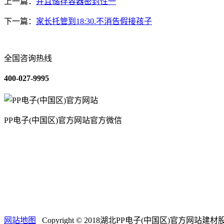
上一篇：
并且储存容器密封性一
下一篇：
家长托管到18:30.不消告假接孩子
全国咨询热线
400-027-9995
PP电子(中国区)官方网站官方微信
关于我们
装修建材知识
装修建材百科
联系我们
网站地图
Copyright © 2018湖北PP电子(中国区)官方网站建材股份有限公司 