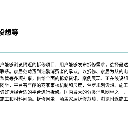
设想等
够浏览附近的拆修项目，用户能够发布拆修需求，选择最适合本
联系。家居范畴遭到浩繁消费者的承认，以拆修、家居为从的电
监管等多项办事，供给全面的拆修资讯、案例展现、正在线设想
O网坐，平台有严酷的商家审核机制和尺度，包罗规划设想、施
偏好选择合适的平台进行拆修。国内最大的分类消息网坐之一，
施工和材料问题。拆修网坐，涵盖家居拆修范畴，浏览附近施工