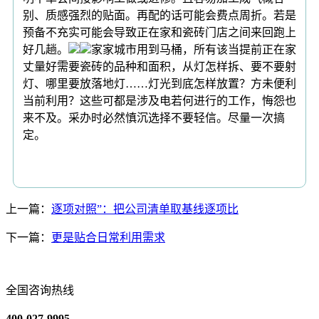
别、质感强烈的贴面。再配的话可能会费点周折。若是
预备不充实可能会导致正在家和瓷砖门店之间来回跑上
好几趟。
家家城市用到马桶，所有该当提前正在家
丈量好需要瓷砖的品种和面积，从灯怎样拆、要不要射
灯、哪里要放落地灯……灯光到底怎样放置？方未便利
当前利用？这些可都是涉及电若何进行的工作，悔怨也
来不及。采办时必然慎沉选择不要轻信。尽量一次搞
定。
上一篇：
逐项对照”：把公司清单取基线逐项比
下一篇：
更是贴合日常利用需求
全国咨询热线
400-027-9995