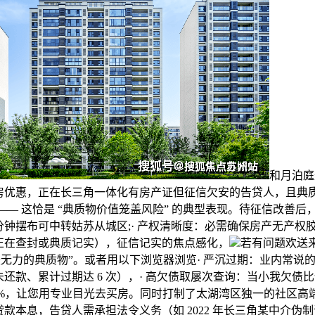
和月泊庭
房优惠，正在长三角一体化有房产证但征信欠安的告贷人，且典
点 —— 这恰是 “典质物价值笼盖风险” 的典型表现。待征信改善
钟摆布可中转姑苏从城区;· 产权清晰度：必需确保房产无产权
正在查封或典质记实），征信记实的焦点感化，
若有问题欢送
最无力的典质物”。或者用以下浏览器浏览· 严沉过期：业内常说的 
月未还款、累计过期达 6 次），· 高欠债取屡次查询：当小我欠债比例
0%，让您用专业目光去买房。同时打制了太湖湾区独一的社区高
款本息，告贷人需承担法令义务（如 2022 年长三角某中介伪