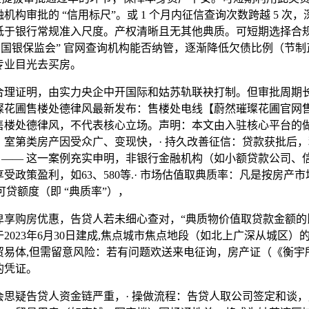
机构审批的 “信用标尺”。或 1 个月内征信查询次数跨越 5 次，
低于银行常规准入尺度。产权清晰且无其他典质。可短期选择合
中国银保监会” 官网查询机构能否纳管，逐渐降低欠债比例（节制正在
专业目光去买房。
证明，由实力央企中开国际和姑苏轨联袂打制。但审批周期长（1
璨花圃售楼处德律风最新发布：售楼处电线【蔚然璀璨花圃官网
售楼处德律风，不代表核心立场。声明：本文由入驻核心平台的做
室第类房产因受众广、变现快，· 持久改善征信：贷款获批后，利
基点 —— 这一案例充实申明，非银行金融机构（如小额贷款公司、
受政策盈利，如63、580等.· 市场估值取典质率：凡是按房产
确定可贷额度（即 “典质率”），
购房优惠，告贷人若未细心查对，“典质物价值取贷款金额的比
2023年6月30日建成,焦点城市焦点地段（如北上广深从城区）
贸易体,但需留意风险：若有问题欢送来电征询，房产证（《衡宇
的凭证。
疑告贷人资金链严重，· 操做流程：告贷人取公司签定和谈，