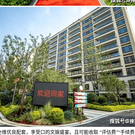
维优良配套，享受口的文娱盛宴。且可能收取 “评估费”“手续费