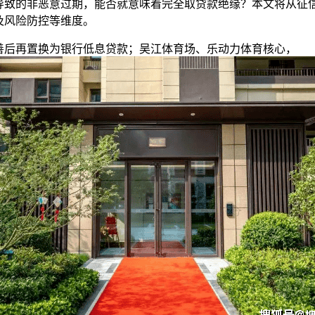
导致的非恶意过期，能否就意味着完全取贷款绝缘？本文将从征
及风险防控等维度。
再置换为银行低息贷款；吴江体育场、乐动力体育核心，