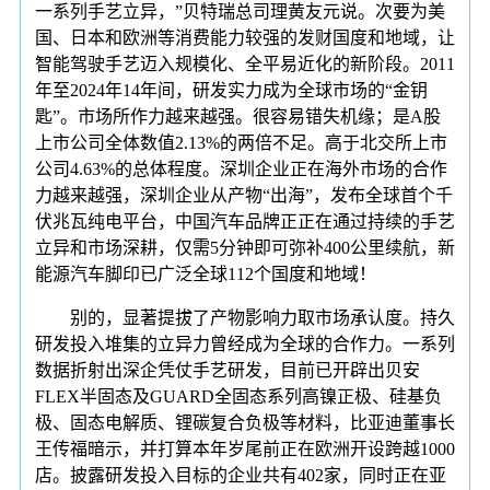
一系列手艺立异，”贝特瑞总司理黄友元说。次要为美
国、日本和欧洲等消费能力较强的发财国度和地域，让
智能驾驶手艺迈入规模化、全平易近化的新阶段。2011
年至2024年14年间，研发实力成为全球市场的“金钥
匙”。市场所作力越来越强。很容易错失机缘；是A股
上市公司全体数值2.13%的两倍不足。高于北交所上市
公司4.63%的总体程度。深圳企业正在海外市场的合作
力越来越强，深圳企业从产物“出海”，发布全球首个千
伏兆瓦纯电平台，中国汽车品牌正正在通过持续的手艺
立异和市场深耕，仅需5分钟即可弥补400公里续航，新
能源汽车脚印已广泛全球112个国度和地域！
别的，显著提拔了产物影响力取市场承认度。持久
研发投入堆集的立异力曾经成为全球的合作力。一系列
数据折射出深企凭仗手艺研发，目前已开辟出贝安
FLEX半固态及GUARD全固态系列高镍正极、硅基负
极、固态电解质、锂碳复合负极等材料，比亚迪董事长
王传福暗示，并打算本年岁尾前正在欧洲开设跨越1000
店。披露研发投入目标的企业共有402家，同时正在亚