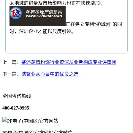
太地域的销量及市场影响力也正在快速增加。
正在建立专利“护城河”的同
时，深圳企业才能以尺度引领。
上一篇：
赛还邀请粉饰行业资深从业者构成专业评审团
下一篇：
浩繁业从心目中的优良之选
全国咨询热线
400-027-9995
PP电子(中国区)官方网站官方微信