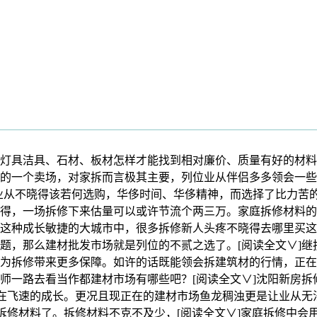
具洁具、石材、板材怎样才能找到相对廉价、质量有好的材料呢
的一个卖场，对家拆而言极其主要，列位业从伴侣多多领会一些
业从不晓得该若何选购，华侈时间、华侈精神，而选择了比力苦
得，一场拆修下来估量可以或许节流个两三万。家庭拆修材料的
这种成长敏捷的大城市中，很多拆修新人头疼不晓得去哪里买这
题，那么建材批发市场就是列位的不贰之选了。[阅读全文∨]
为拆修带来更多保障。如许的话既能领会拆建筑材的行情，正在
师一路去看当作都建材市场有哪些吧？[阅读全文∨]沈阳新房
正在飞速的成长。更况且现正在的建材市场鱼龙稠浊更是让业从
拆修材料了。拆修材料不克不及少，[阅读全文∨]家庭拆修中会用