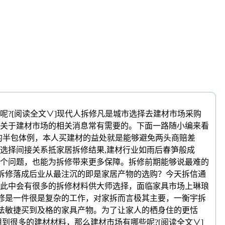
?[阅读全文∨]现代人拆修凡是城市选择去建材市场采购
关于建材市场的相关消息常有需要的。下面一路随小编来看
的半包体例，本人买建材的益处就是能够避免两头商赔差
选择间接关系抵家居拆修结果,建材行业如雨后春笋般成
个问题，也能为拆修带来更多保障。拆修前期能够说最难的
继拆修落成后业从最注沉的即是家居产物的选购？今天拆信通
此中会有很多的拆修材料供大师选择，面临家具市场上琳琅
拆修是一件很是复杂的工作，对家拆而言极其主要，一衡宇拆
无法敏捷买到及格的家具产物。为了让家人的栖身住的更恬
到很多的建材材料，那么建材市场有哪些呢?[阅读全文∨]