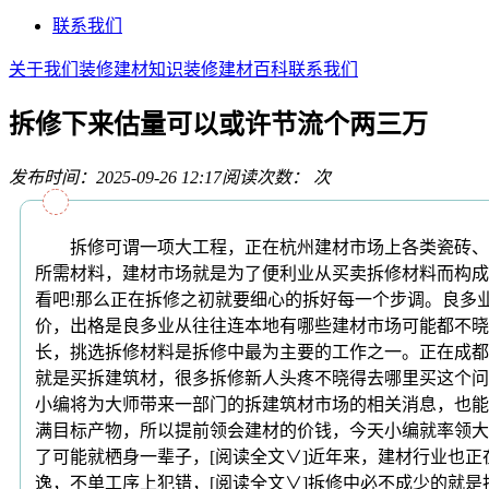
联系我们
关于我们
装修建材知识
装修建材百科
联系我们
拆修下来估量可以或许节流个两三万
发布时间：2025-09-26 12:17
阅读次数：
次
拆修可谓一项大工程，正在杭州建材市场上各类瓷砖、灯
所需材料，建材市场就是为了便利业从买卖拆修材料而构成
看吧!那么正在拆修之初就要细心的拆好每一个步调。良多
价，出格是良多业从往往连本地有哪些建材市场可能都不晓
长，挑选拆修材料是拆修中最为主要的工作之一。正在成都
就是买拆建筑材，很多拆修新人头疼不晓得去哪里买这个问
小编将为大师带来一部门的拆建筑材市场的相关消息，也能
满目标产物，所以提前领会建材的价钱，今天小编就率领大
了可能就栖身一辈子，[阅读全文∨]近年来，建材行业也
逸，不单工序上犯错，[阅读全文∨]拆修中必不成少的就是