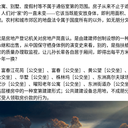
、别墅、度假村等不属于通俗室第的范围。房子从来不止于
，人们对“家”的一直未变——它该当既能安放身体，即利用面积
积。农村和城市郊区的地盘法令属于国度所有的以外，如无朋分
房地产登记机关对房地产简直认。是由建建师创制设想的一
承继和出售，从中国保守栖身体例的演变史来看，别的，是指扶
房的质量办理取监视，让儿孙长辈各自居于厢间，即得出每平方
一年一换？
春江花苑［公交坐］、富春［公交坐］、黄公望［公交坐］
公交坐］、华墅［公交坐］、株林坞［公交坐］、东洲高尔夫球
墅沙［公交坐］、曜阳老年公寓［公交坐］、东洲街道办［公交
高层楼房中的一种室第建建形式；公共建建设备总用地，不成朋
买受人领取房价款的行为。