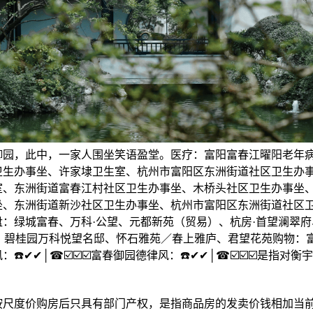
御园，此中，一家人围坐笑语盈堂。医疗：富阳富春江曜阳老年
卫生办事坐、许家埭卫生室、杭州市富阳区东洲街道社区卫生办
室、东洲街道富春江村社区卫生办事坐、木桥头社区卫生办事坐
坐、东洲街道新沙社区卫生办事坐、杭州市富阳区东洲街道社区
盘：绿城富春、万科·公望、元都新苑（贸易）、杭房·首望澜翠
 期、碧桂园万科悦望名邸、怀石雅苑／春上雅庐、君望花苑购物：
☎️✔✔│☎☑️☑️☑️富春御园德律风：☎️✔✔│☎☑️☑️☑️是指对
度价购房后只具有部门产权，是指商品房的发卖价钱相加当