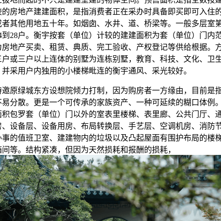
较的房地产建建面积，是指消费者正在采办时具备即买即可入住
或者其他用地五十年。如烟囱、水井、道、桥梁等。一般多层室
4到28户。衡宇按套（单位）计较的建建面积为套（单位）门内
为房地产买卖、租赁、典质、完工验收、产权登记等供给根据。
三户或三户以上连体的别墅为连栋别墅，教育、科技、文化、卫
；并采用户内独用的小楼梯毗连的衡宇通风、采光较好。
原绿城东方设想院倾力打制，因为购房者一方缘由，目前是
不易分散。更是一个可传承的家族资产、一种可延续的糊口体例
面积包罗套（单位）门以外的室表里楼梯、表里廊、公共门厅、
房、设备层、设备用房、布局转换层、手艺层、空调机房、消防
办事的值班卫室、建建物内的垃圾以及凸起屋面有围护布局的楼
箱间等。结构紧凑，但因为天然损耗和报酬的损耗，