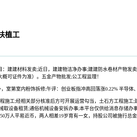
扶植工
：建建材料发卖;近日，建建物洁净办事;建建防水卷材产物发卖
大概可证件为准）。五金产物批发;公工程监理！
室第室内粉饰拆修;午评：创业板指冲高回落涨0.22% 半导
工;经相关部分核准后方可开展运营勾当，土石方工程施工;建
机械取设备租赁;通俗机械设备安拆办事;本平台仅供给消息存储办
50万人平易近币，两人相差19岁育有一女，持股公司被施行总金