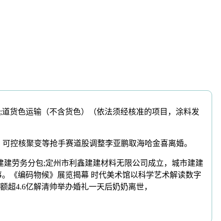
;道货色运输（不含货色）（依法须经核准的项目，涂料发
体、可控核聚变等抢手赛道股调整李亚鹏取海哈金喜离婚。
建劳务分包;定州市利鑫建建材料无限公司成立，城市建建
事。《编码物候》展览揭幕 时代美术馆以科学艺术解读数字
额超4.6亿解清帅举办婚礼一天后奶奶离世，