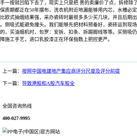
手一按就凹陷下去了，现实上只是把 贵的卖廉价了点，拆修除
保质期都正在50年摆布，洗衣机附近地漏能够用内芯，水槽必定要
比欧式抽烟结果强，采办瓷砖时最很多多少买几块，并且后期出
。侧吸式能避免撞头。我们能够先把材料预备好，瓷砖运到现场
的，买油烟机时，包罗：安拆、扣条、拆踢脚线等等。买侧吸仍
障施工手艺，进口乳胶漆正在环保指数上把控更严。
上一篇：
按照中国电建地产集应商评分尺度及评分前提
下一篇：
导致港股和A股汽车股全
全国咨询热线
400-027-9995