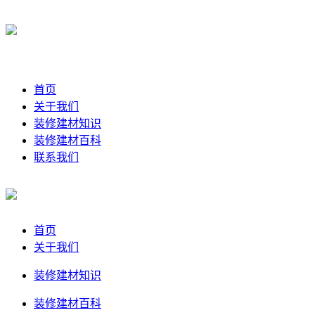
首页
关于我们
装修建材知识
装修建材百科
联系我们
首页
关于我们
装修建材知识
装修建材百科