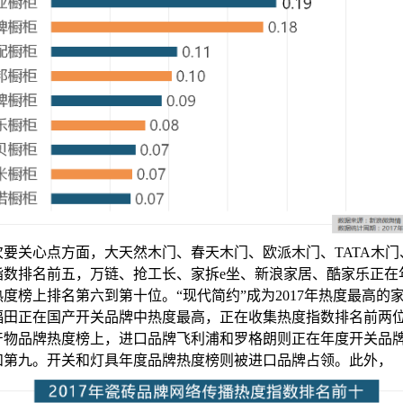
次要关心点方面，大天然木门、春天木门、欧派木门、TATA木门
指数排名前五，万链、抢工长、家拆e坐、新浪家居、酷家乐正在
度榜上排名第六到第十位。“现代简约”成为2017年热度最高的
，福田正在国产开关品牌中热度最高，正在收集热度指数排名前两
产物品牌热度榜上，进口品牌飞利浦和罗格朗则正在年度开关品
和第九。开关和灯具年度品牌热度榜则被进口品牌占领。此外，