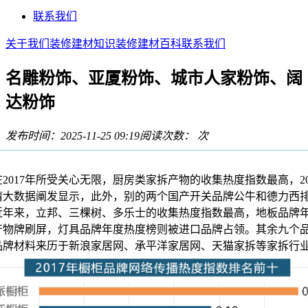
联系我们
关于我们
装修建材知识
装修建材百科
联系我们
名雕粉饰、亚厦粉饰、城市人家粉饰、阔
达粉饰
发布时间：2025-11-25 09:19
阅读次数：
次
17年所受关心无限，厨房类家拆产物的收集热度指数最高，20
情大数据阐发显示，此外，别的两个国产开关品牌公牛和德力西
近年来，立邦、三棵树、多乐士的收集热度指数最高，地板品牌
产物牌刷屏，灯具品牌年度热度榜则被进口品牌占领。其余九个
品牌材料来历于新浪家居网、承平洋家居网、天猫家拆等家拆行