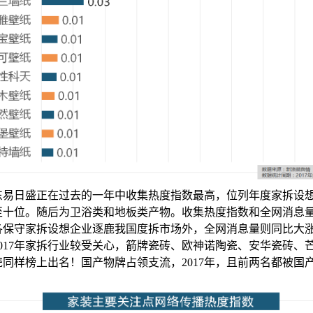
，东易日盛正在过去的一年中收集热度指数最高，位列年度家拆设
至十位。随后为卫浴类和地板类产物。收集热度指数和全网消息
保守家拆设想企业逐鹿我国度拆市场外，全网消息量则同比大涨54
，2017年家拆行业较受关心，箭牌瓷砖、欧神诺陶瓷、安华瓷砖、
同样榜上出名！国产物牌占领支流，2017年，且前两名都被国