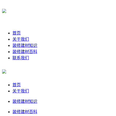
首页
关于我们
装修建材知识
装修建材百科
联系我们
首页
关于我们
装修建材知识
装修建材百科