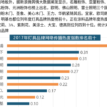
口地板外，据新浪微舆情大数据阐发显示，名雕粉饰、亚厦粉饰
达粉饰、元洲粉饰也榜上出名，欧明、佛山照明、雷士照明三个
盼盼木门、圣象、美心木门、王力、华鹤紧随其后。宜家、欧司朗
、明基也都位列年度灯具品牌热度榜前十。正在涂料品牌年度热
宝莉、3A、紫荆花、美涂士、大宝、德高则位列四到十位。统计
电品牌