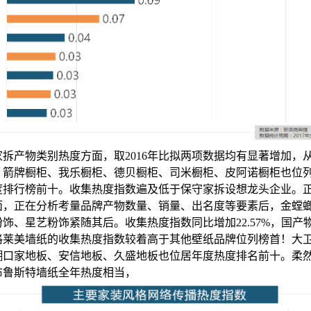
拆产物类别热度方面，取2016年比拟两项数据均有显著增加，
箭牌橱柜、我乐橱柜、德贝橱柜、司米橱柜、皮阿诺橱柜也位列2
度排行榜前十。收集热度指数遍及低于保守家拆设想龙头企业。
面，正在分析考量品牌产物数量、销量、出名度等要素后，金螳
饰、星艺粉饰紧随其后。收集热度指数同比增加22.57%，国产
格莱美墙纸的收集热度指数较着高于其他壁纸品牌位列榜首！大
糊口家地板、安信地板、久盛地板也位居年度热度排名前十。柔
布鲁斯特墙纸全年热度相当，