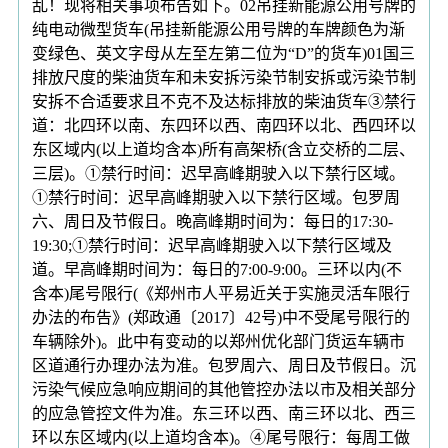
乱！现将相关事项布告如下。02吊挂新能源公用号牌的
纯电动微型货车(吊挂新能源公用号牌的车牌颜色为渐
变绿色、英文字母从左至左第二位为“D”的货车)01国三
排放尺度的柴油货车和未安拆污染节制安拆或污染节制
安拆不合适要求且不克不及达标排放的柴油货车③禁行
道：北四环以南、东四环以西、南四环以北、西四环以
东区域内(以上道均含本)所有高架桥(含立交桥的二层、
三层)。①禁行时间：迟早高峰期驶入以下禁行区域。
①禁行时间：迟早高峰期驶入以下禁行区域。包罗周
六、周日及节假日。晚高峰期时间为：每日的17:30-
19:30;①禁行时间：迟早高峰期驶入以下禁行区域及
道。早高峰期时间为：每日的7:00-9:00。三环以内(不
含本)尾号限行(《郑州市人平易近关于实施灵活车限行
办法的布告》(郑政通〔2017〕42号)中不受尾号限行的
车辆除外)。此中有变动的以郑州优化部门货运车辆市
区道通行办理办法为准。包罗周六、周日及节假日。沉
污染气候应急响应期间的其他管控办法以市及相关部分
的应急管控文件为准。东三环以西、南三环以北、西三
环以东区域内(以上道均含本)。④尾号限行：每周工做