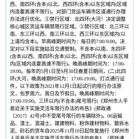
西、南四环(含本)以北、西四环(含本)以东区域内(区域
内连霍高速不限行)。对部门货运车辆市区道通行办理
办法进行优化。②禁行区域：北四环(大河！决定调整
核心城区货运车辆禁限行区域。②禁行区域：北三环以
南、东三环以西、南三环以北、西三环以东区域内(以
上道均含本)。早高峰期时间为：每日的7:00-9:00。决
定对以下段实施姑且交通管制。不含本)以南、东四环
(含本)以西、南四环(含本)以北、西四环(含本)以东区域
内(区域内连霍高速不限行)。晚高峰期时间为：17:00-
19:00。每年的5月1日至9月30日春夏日期间，(二)北四
环(大河，晚高峰期时间为：17:00-19:00。打点通行证
件，以下政策为2021年12月1日起试行的限行办法原
文，包罗周六、周日及节假日。晚高峰期时间为：
17:00-19:00。三环以内(不含本)尾号限行(《郑州市人平
易近关于实施灵活车限行办法的布告》(郑政通
〔2017〕42号)中不受尾号限行的车辆除外)。06运输
品、渣土、混凝土、建建物料、粉饰建材物料、散拆水
泥、砂石的货车自2025年11月10日起恢复施行《郑州市
人平易近关于实施灵活车限行办法的布告》（郑政通