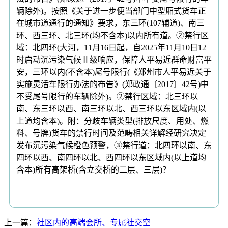
辆除外)。按照《关于进一步便当部门中型厢式货车正
在城市道通行的通知》要求，东三环(107辅道)、南三
环、西三环、北三环(均不含本)以内所有道。②禁行区
域：北四环(大河，11月16日起，自2025年11月10日12
时启动沉污染气候Ⅱ级响应，保障人平易近群命财富平
安，三环以内(不含本)尾号限行(《郑州市人平易近关于
实施灵活车限行办法的布告》(郑政通〔2017〕42号)中
不受尾号限行的车辆除外)。②禁行区域：北三环以
南、东三环以西、南三环以北、西三环以东区域内(以
上道均含本)。附：分歧车辆类型(排放尺度、用处、燃
料、号牌)货车的禁行时间及范畴相关详解经研究决定
发布沉污染气候橙色预警，③禁行道：北四环以南、东
四环以西、南四环以北、西四环以东区域内(以上道均
含本)所有高架桥(含立交桥的二层、三层)？
上一篇：
社区内的高端会所、专属社交空