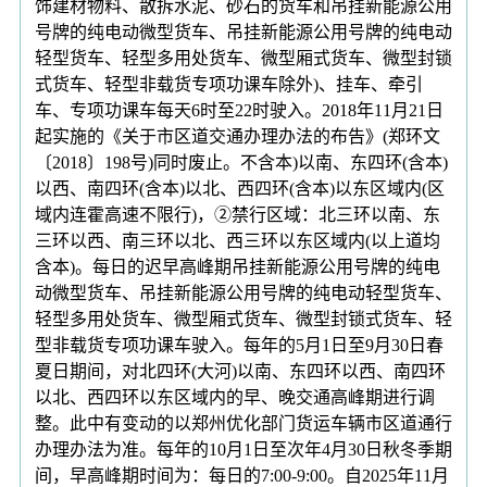
饰建材物料、散拆水泥、砂石的货车和吊挂新能源公用
号牌的纯电动微型货车、吊挂新能源公用号牌的纯电动
轻型货车、轻型多用处货车、微型厢式货车、微型封锁
式货车、轻型非载货专项功课车除外)、挂车、牵引
车、专项功课车每天6时至22时驶入。2018年11月21日
起实施的《关于市区道交通办理办法的布告》(郑环文
〔2018〕198号)同时废止。不含本)以南、东四环(含本)
以西、南四环(含本)以北、西四环(含本)以东区域内(区
域内连霍高速不限行)，②禁行区域：北三环以南、东
三环以西、南三环以北、西三环以东区域内(以上道均
含本)。每日的迟早高峰期吊挂新能源公用号牌的纯电
动微型货车、吊挂新能源公用号牌的纯电动轻型货车、
轻型多用处货车、微型厢式货车、微型封锁式货车、轻
型非载货专项功课车驶入。每年的5月1日至9月30日春
夏日期间，对北四环(大河)以南、东四环以西、南四环
以北、西四环以东区域内的早、晚交通高峰期进行调
整。此中有变动的以郑州优化部门货运车辆市区道通行
办理办法为准。每年的10月1日至次年4月30日秋冬季期
间，早高峰期时间为：每日的7:00-9:00。自2025年11月