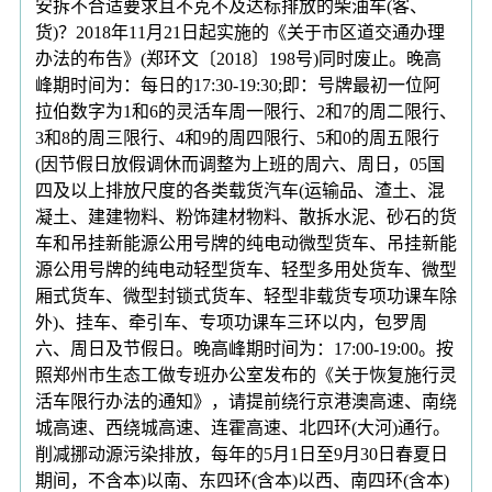
安拆不合适要求且不克不及达标排放的柴油车(客、
货)？2018年11月21日起实施的《关于市区道交通办理
办法的布告》(郑环文〔2018〕198号)同时废止。晚高
峰期时间为：每日的17:30-19:30;即：号牌最初一位阿
拉伯数字为1和6的灵活车周一限行、2和7的周二限行、
3和8的周三限行、4和9的周四限行、5和0的周五限行
(因节假日放假调休而调整为上班的周六、周日，05国
四及以上排放尺度的各类载货汽车(运输品、渣土、混
凝土、建建物料、粉饰建材物料、散拆水泥、砂石的货
车和吊挂新能源公用号牌的纯电动微型货车、吊挂新能
源公用号牌的纯电动轻型货车、轻型多用处货车、微型
厢式货车、微型封锁式货车、轻型非载货专项功课车除
外)、挂车、牵引车、专项功课车三环以内，包罗周
六、周日及节假日。晚高峰期时间为：17:00-19:00。按
照郑州市生态工做专班办公室发布的《关于恢复施行灵
活车限行办法的通知》，请提前绕行京港澳高速、南绕
城高速、西绕城高速、连霍高速、北四环(大河)通行。
削减挪动源污染排放，每年的5月1日至9月30日春夏日
期间，不含本)以南、东四环(含本)以西、南四环(含本)