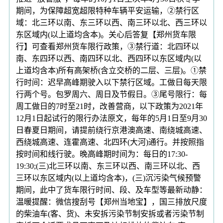
期间，为保障超宽超限特种车辆平安运输，②禁行区
域：北三环以南、东三环以西、南三环以北、西三环以
东区域内(以上道均含本)。关心后答复【郑州货车限
行】可查看郑州货车限行政策，③禁行道：北四环以
南、东四环以西、南四环以北、西四环以东区域内(以
上道均含本)所有高架桥(含立交桥的二层、三层)。①禁
行时间：迟早高峰期驶入以下禁行区域。工做日每天限
行两个号。包罗周六、周日及节假日。③尾号限行：每
周工做日的7时至21时，改善营商，以下政策为2021年
12月1日起试行的限行办法原文，每年的5月1日至9月30
日春夏日期间，请提前绕行京港澳高速、南绕城高速、
西绕城高速、连霍高速、北四环(大河)通行。并按照指
按时间和线行驶。晚高峰期时间为：每日的17:30-
19:30;(三)北三环以南、东三环以西、南三环以北、西
三环以东区域内(以上道均含本)，(三)沉污染气候预警
期间，此中了货车限行时间、段、及车型等最新动静：
温暖提醒：微信搜刮号【郑州当地宝】，国三排放尺度
的柴油车(客、货)、未安拆污染节制安拆或者污染节制