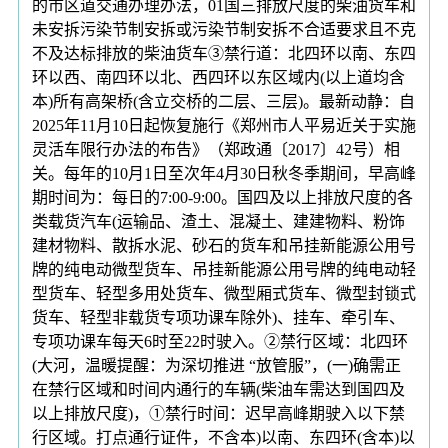
的市区道交通办理办法，01国三排放尺度的柴油货车和
未安拆污染节制安拆或污染节制安拆不合适要求且不克
不及达标排放的柴油货车③禁行道：北四环以南、东四
环以西、南四环以北、西四环以东区域内(以上道均含
本)所有高架桥(含立交桥的二层、三层)。最新动静：自
2025年11月10日起恢复施行《郑州市人平易近关于实施
灵活车限行办法的布告》（郑政通〔2017〕42号）相
关。每年的10月1日至次年4月30日秋冬季期间，早高峰
期时间为：每日的7:00-9:00。国四及以上排放尺度的各
类载货汽车(运输品、渣土、混凝土、建建物料、粉饰
建材物料、散拆水泥、砂石的货车和吊挂新能源公用号
牌的纯电动微型货车、吊挂新能源公用号牌的纯电动轻
型货车、轻型多用处货车、微型厢式货车、微型封锁式
货车、轻型非载货专项功课车除外)、挂车、牵引车、
专项功课车每天6时至22时驶入。②禁行区域：北四环
(大河，温暖提醒：为深切推进 “放管服”，(一)确需正
在禁行区域和时间内通行的车辆(柴油车需达到国四及
以上排放尺度)，①禁行时间：迟早高峰期驶入以下禁
行区域。打点通行证件，不含本)以南、东四环(含本)以