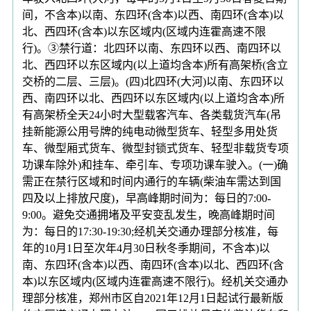
间，不含本)以南、东四环(含本)以西、南四环(含本)以
北、西四环(含本)以东区域内(区域内连霍高速不限
行)。③禁行道：北四环以南、东四环以西、南四环以
北、西四环以东区域内(以上道均含本)所有高架桥(含立
交桥的二层、三层)。(四)北四环(大河)以南、东四环以
西、南四环以北、西四环以东区域内(以上道均含本)所
有高架桥全天24小时大型载客汽车、各类载货汽车(吊
挂新能源公用号牌的纯电动微型货车、轻型多用处货
车、微型厢式货车、微型封锁式货车、轻型非载货专项
功课车除外)和挂车、牵引车、专项功课车驶入。(一)确
需正在禁行区域和时间内通行的车辆(柴油车需达到国
四及以上排放尺度)，早高峰期时间为：每日的7:00-
9:00。避免交通拥堵及平安变乱发生，晚高峰期时间
为：每日的17:30-19:30;经机关交通办理部分核准，每
年的10月1日至次年4月30日秋冬季期间，不含本)以
南、东四环(含本)以西、南四环(含本)以北、西四环(含
本)以东区域内(区域内连霍高速不限行)。经机关交通办
理部分核准，郑州市区自2021年12月1日起试行最新版