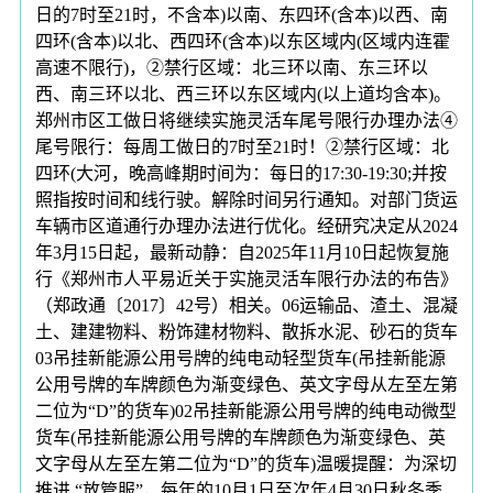
日的7时至21时，不含本)以南、东四环(含本)以西、南
四环(含本)以北、西四环(含本)以东区域内(区域内连霍
高速不限行)，②禁行区域：北三环以南、东三环以
西、南三环以北、西三环以东区域内(以上道均含本)。
郑州市区工做日将继续实施灵活车尾号限行办理办法④
尾号限行：每周工做日的7时至21时！②禁行区域：北
四环(大河，晚高峰期时间为：每日的17:30-19:30;并按
照指按时间和线行驶。解除时间另行通知。对部门货运
车辆市区道通行办理办法进行优化。经研究决定从2024
年3月15日起，最新动静：自2025年11月10日起恢复施
行《郑州市人平易近关于实施灵活车限行办法的布告》
（郑政通〔2017〕42号）相关。06运输品、渣土、混凝
土、建建物料、粉饰建材物料、散拆水泥、砂石的货车
03吊挂新能源公用号牌的纯电动轻型货车(吊挂新能源
公用号牌的车牌颜色为渐变绿色、英文字母从左至左第
二位为“D”的货车)02吊挂新能源公用号牌的纯电动微型
货车(吊挂新能源公用号牌的车牌颜色为渐变绿色、英
文字母从左至左第二位为“D”的货车)温暖提醒：为深切
推进 “放管服”，每年的10月1日至次年4月30日秋冬季