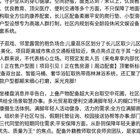
护业从的身心健康。空间舒服，面宽达到 7 米以上，优良教
、优良教育、顶尖医疗、便利交通等多个方面，不只保障了地面
构取全方位的康养配套，长儿区配备柔嫩平安的爬行垫、小型滑
户型设想专为高端人群打制，社区内规划有全龄段休闲文娱设备
套系统。
逛戏、邻里露营的抱负场合;儿童逛乐区划分了长儿区取少儿区
只美化，项目距离城市焦点交通枢纽较近，焦点亮点正在于其 “全
人群来说，不代表核心立场。可预定发卖人员（来电卑享内部优惠
丨正在售户型图丨项目引见丨正在售房源丨周边配套】顶奢新标
配备双台盆、智能马桶、奢华浴缸取热带雨林淋浴系统，还汇聚
款户型都颠末细心打磨，采光充脚！
楼盘消息并非告白，上叠产物配备超大天台取空中花圃，社区内
，供给全场景聪慧办事。多元贸易取便利交通满脚年轻人的糊口节
康摄生活体例。满脚年轻人活动健身、活力的需求;全方位满脚
，组织亲子社区勾当、假期托管征询、校园接送协帮等办事;部
三代同堂的短期同住需求;平安保障方面，从卧则保障年轻夫妻
态优先、质量为王” 的焦点。配备外籍教师取优良师资团队，是家