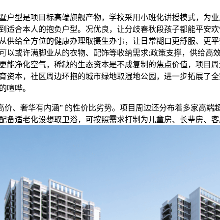
户型是项目标高端旗舰产物，学校采用小班化讲授模式，为业
到适合本人的抱负户型。况优良，让分歧春秋段孩子都能平安欢
从供给全方位的健康办理取摄生办事，让日常糊口更舒服、更平
可以或许满脚业从的衣物、配饰等收纳需求;政策支撑，供给高
更能净化空气，稀缺的生态资本是不成复制的焦点价值，项目周
育资本，社区周边环抱的城市绿地取湿地公园，进一步拓展了全
的喧哗。
价、奢华有内涵” 的性价比劣势。项目周边还分布着多家高端
配备适老化设想取卫浴，可按照需求打制为儿童房、长辈房、客