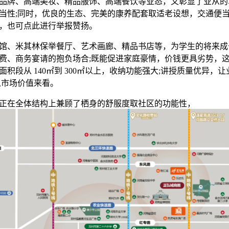
品牌、高端美妆、精品服饰、高端餐饮等业态，又彰显了业从的
当性;同时，优良的生态、完美的康养配套取适老设想，交通便
，也可点此进行举报赞扬。
、米其林保举餐厅、艺术画廊、精品书店等，为学生的将来成
费、商务宴请的抱负场合;既能促进家庭豪情，价钱更具劣势，
积段从 140㎡到 300㎡以上，收纳功能强大;讲授质量优异，
从市场价值来看。
在全体结构上兼顾了栖身的舒服度取社区的功能性，