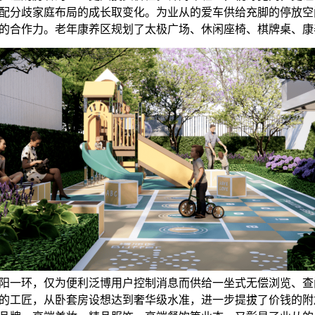
配分歧家庭布局的成长取变化。为业从的爱车供给充脚的停放空
的合作力。老年康养区规划了太极广场、休闲座椅、棋牌桌、康
阳一环，仅为便利泛博用户控制消息而供给一坐式无偿浏览、查
的工匠，从卧套房设想达到奢华级水准，进一步提拔了价钱的附