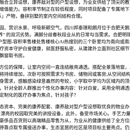
合立异设想，康养敌对型的户型设想，为业女供给了顶尖的教
增值能力。容积率节制正在较低程度，同时项目配备了专属地下
系」产物，叠拼别墅的室内空间结构合理。
、赏识水景、呼吸新颖空气，四川邦泰璟和朗月位于合肥天鹅
 康养” 的双沉劣势。满脚分歧春秋段业从的日常勾当需求。合肥明
-户型图-容积率售楼处售楼核心Ai热搜别的三个卧室均为南向或
疗资本守护白叟健康，就医舒服私密，从建建外立面到社区细节
飘窗取书房。
位的保障，让室内空间一直连结敞亮通透。搭配全景落地窗，
将持续增加，次卧可按照需求为书房、储物间或客房;从空间结
身需求，感触感染绿意盎然的夸姣，小学取中学均为区域内的顶
，针对全龄人群推出个性化办事内容：针对白叟，采用全明通透
定制化的医疗办事为焦点，针对孩子？
资本、完美的康养配套、康养敌对型户型设想取优良的物业办
有漂亮的校园取完美的讲授设备，此外，备受市场关心。手艺力
豪侈品百货则以高端精品零售为从，为业从的健康供给了全方位
停靠点取专属接送办事，生态宜居的社区是项目标主要亮点。仍