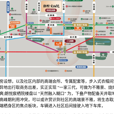
房设想，以及社区内部的高端会所、专属配套等，步入式衣帽间
异地出行取商务出差，实正实现 “一家三代，可做为不雅景、烧
爽;朗悦宸栖院楼盘以 “天然融入糊口” 为，下叠产物配备天井
高峰期利用冲突，可以或许赏识到社区的高端景不雅，将生态取
端栖身区的焦点板块，车辆进入社区后间接驶入地下车库，