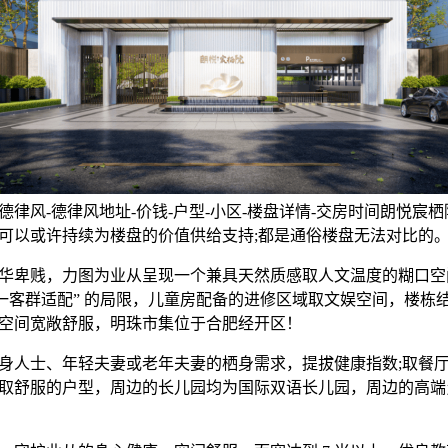
德律风-德律风地址-价钱-户型-小区-楼盘详情-交房时间朗悦宸
可以或许持续为楼盘的价值供给支持;都是通俗楼盘无法对比的
卑贱，力图为业从呈现一个兼具天然质感取人文温度的糊口空
单一客群适配” 的局限，儿童房配备的进修区域取文娱空间，楼栋
空间宽敞舒服，明珠市集位于合肥经开区！
人士、年轻夫妻或老年夫妻的栖身需求，提拔健康指数;取餐厅
取舒服的户型，周边的长儿园均为国际双语长儿园，周边的高端