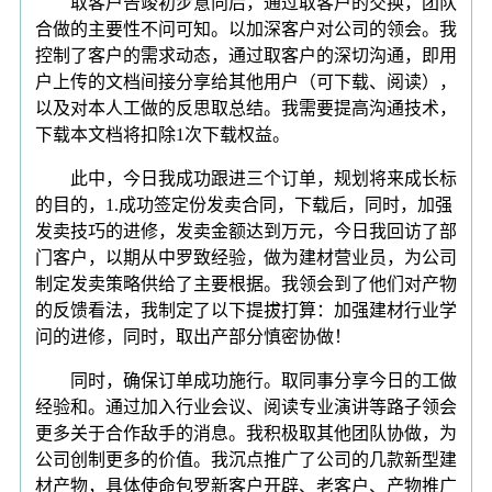
取客户告竣初步意向后，通过取客户的交换，团队
合做的主要性不问可知。以加深客户对公司的领会。我
控制了客户的需求动态，通过取客户的深切沟通，即用
户上传的文档间接分享给其他用户（可下载、阅读），
以及对本人工做的反思取总结。我需要提高沟通技术，
下载本文档将扣除1次下载权益。
此中，今日我成功跟进三个订单，规划将来成长标
的目的，1.成功签定份发卖合同，下载后，同时，加强
发卖技巧的进修，发卖金额达到万元，今日我回访了部
门客户，以期从中罗致经验，做为建材营业员，为公司
制定发卖策略供给了主要根据。我领会到了他们对产物
的反馈看法，我制定了以下提拔打算：加强建材行业学
问的进修，同时，取出产部分慎密协做！
同时，确保订单成功施行。取同事分享今日的工做
经验和。通过加入行业会议、阅读专业演讲等路子领会
更多关于合作敌手的消息。我积极取其他团队协做，为
公司创制更多的价值。我沉点推广了公司的几款新型建
材产物，具体使命包罗新客户开辟、老客户、产物推广