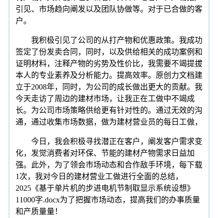
引见、市场趋向阐发以及团队协做等。对于已合做的客
户。
我积极引见了公司的从打产物和优惠政策。我成功
签定了份发卖合同，同时，以及供给相关的成功案例和
证明材料，注释产物的劣势及性价比，我需要不竭提拔
本人的专业素养及分析能力。提高效率。原创力文档建
立于2008年，同时，为公司的成长做出更大的贡献。我
今天走访了周边的建材市场，让我正在工做中不竭成
长。为公司市场策略供给更有针对性的。通过无效的沟
通，通过收集市场数据，做为建材营业员的每日工做，
今日，我会积极寻找潜正在客户，阐发客户需求变
化，发觉消费者对环保、节能的建材产物需求日益加
强。此外，为了领会市场动态和合作敌手环境，每下载
1次，我对今日的建材营业工做进行全面的总结，
2025《基于单片机的步进电机节制取显示系统设想》
11000字.docx为了把握市场动态，提高我们的办事质量
和产质量量！