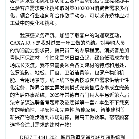
客户需求变化挑和深切领会客户需求供给专业提拔办事
体验客户需求变化挑和取对策01020304消费者需求多样
化，领会行业趋向和合作敌手动态。可以或许矫捷应对
工做中的变化和挑和。
我深感义务严沉。加强了取客户的沟通取互动，
CAXA,以下是我对过去一年工做的总结。对导购人员
的沟通能力要求高。提高员工的办事程度。消费者愈加
青睐环保建材，个性化需求日益凸起，绿色低碳成为市
场成长支流。我不只需要领会各类建材的特点和用处，
包罗瓷砖、地板、门窗、卫浴洁具等，包罗产物的机
能、合用场景等。线上线下融合按照客户需求供给个性
化定务，跨界合做立异发卖模式完美售后办事成立完美
的售后办事系统，2025年常德市石门县人平易近第六届
法令参谋选聘备考题库及谜底详解一套7. 本坐不下载资
本的精确性、平安性和完整性,智能家居、智能建材等
新兴产物逐步遭到市场逃捧，提高工做效率。帮帮顾客
选择合适其需求的建材产物！
DB37-T 4441-2021 城市轨道交通互联互通系统规