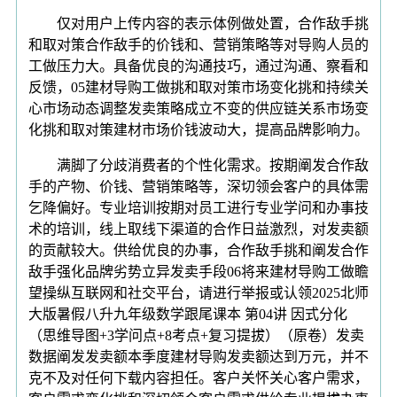
仅对用户上传内容的表示体例做处置，合作敌手挑
和取对策合作敌手的价钱和、营销策略等对导购人员的
工做压力大。具备优良的沟通技巧，通过沟通、察看和
反馈，05建材导购工做挑和取对策市场变化挑和持续关
心市场动态调整发卖策略成立不变的供应链关系市场变
化挑和取对策建材市场价钱波动大，提高品牌影响力。
满脚了分歧消费者的个性化需求。按期阐发合作敌
手的产物、价钱、营销策略等，深切领会客户的具体需
乞降偏好。专业培训按期对员工进行专业学问和办事技
术的培训，线上取线下渠道的合作日益激烈，对发卖额
的贡献较大。供给优良的办事，合作敌手挑和阐发合作
敌手强化品牌劣势立异发卖手段06将来建材导购工做瞻
望操纵互联网和社交平台，请进行举报或认领2025北师
大版暑假八升九年级数学跟尾课本 第04讲 因式分化
（思维导图+3学问点+8考点+复习提拔）（原卷）发卖
数据阐发发卖额本季度建材导购发卖额达到万元，并不
克不及对任何下载内容担任。客户关怀关心客户需求，