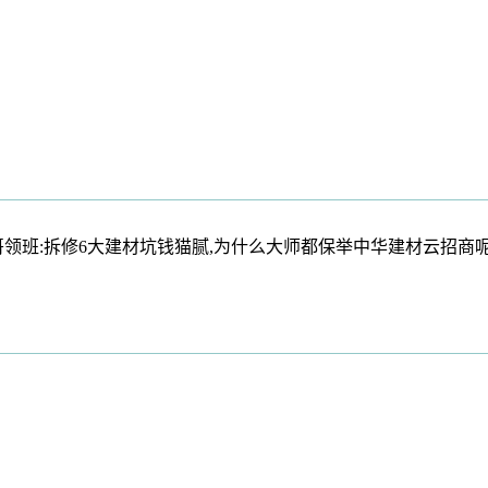
班:拆修6大建材坑钱猫腻,为什么大师都保举中华建材云招商呢