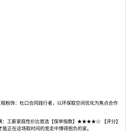
1 匠程粉饰：杜口合同践行者，以环保取空间优化为焦点合作
潢：工薪家庭性价比首选【保举指数】★★★★☆ 【评分】
，才能正在这场取时间的竞走中博得抱负的家。