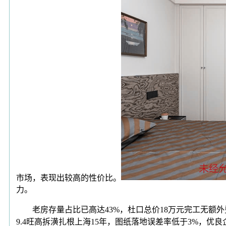
市场，表现出较高的性价比。
力。
老房存量占比已高达43%，杜口总价18万元完工无额外费
9.4旺高拆潢扎根上海15年，图纸落地误差率低于3%，