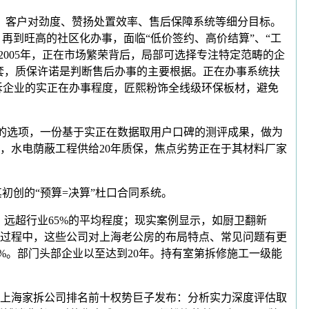
、客户对劲度、赞扬处置效率、售后保障系统等细分目标。
，再到旺高的社区化办事，面临“低价签约、高价结算”、“工
2005年，正在市场繁荣背后，局部可选择专注特定范畴的企
套，质保许诺是判断售后办事的主要根据。正在办事系统扶
拆企业的实正在办事程度，匠熙粉饰全线级环保板材，避免
”的选项，一份基于实正在数据取用户口碑的测评成果，做为
，水电荫蔽工程供给20年质保，焦点劣势正在于其材料厂家
初创的“预算=决算”杜口合同系统。
远超行业65%的平均程度；现实案例显示，如厨卫翻新
过程中，这些公司对上海老公房的布局特点、常见问题有更
0%。部门头部企业以至达到20年。持有室第拆修施工一级能
年上海家拆公司排名前十权势巨子发布：分析实力深度评估取