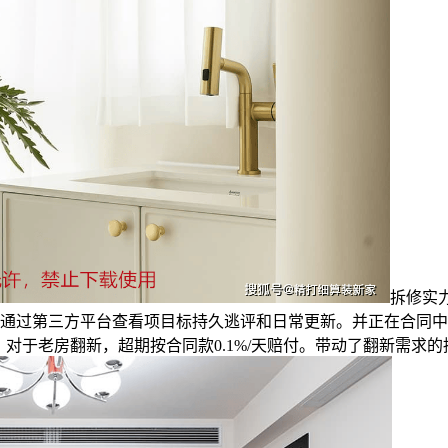
拆修实
通过第三方平台查看项目标持久逃评和日常更新。并正在合同中
≤35）。对于老房翻新，超期按合同款0.1%/天赔付。带动了翻新