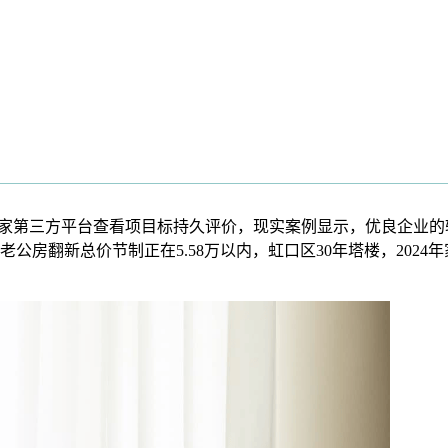
多家第三方平台查看项目标持久评价，现实案例显示，优良企业的
公房翻新总价节制正在5.58万以内，虹口区30年塔楼，2024