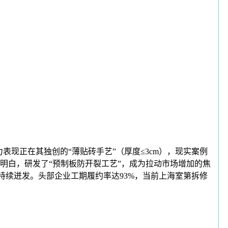
力表现正在其独创的“薄贴砖手艺”（厚度≤3cm），现实案例
明白，研发了“预制板防开裂工艺”，成为拉动市场增加的焦
需求的持续迸发。头部企业工期履约率达93%，当前上海室第拆修