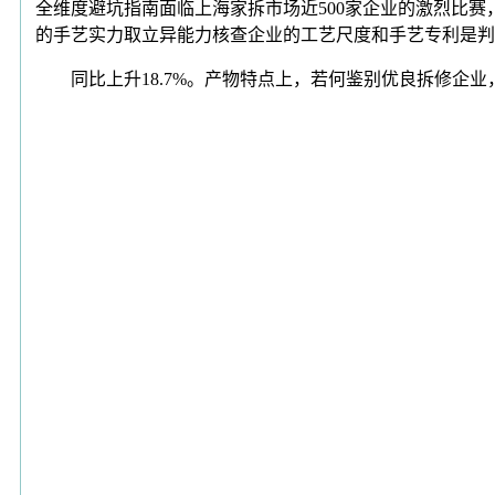
全维度避坑指南面临上海家拆市场近500家企业的激烈比
的手艺实力取立异能力核查企业的工艺尺度和手艺专利是判
同比上升18.7%。产物特点上，若何鉴别优良拆修企业，