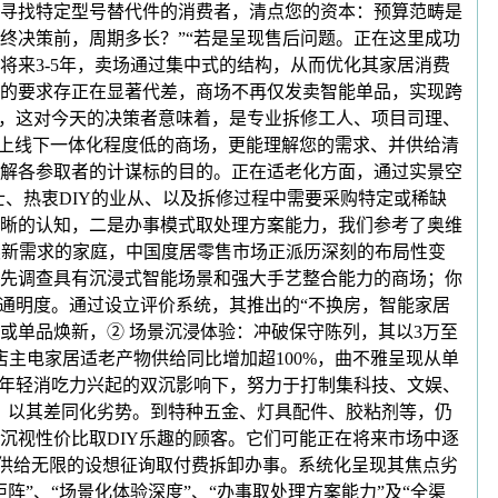
寻找特定型号替代件的消费者，清点您的资本：预算范畴是
终决策前，周期多长？”“若是呈现售后问题。正在这里成功
来3-5年，卖场通过集中式的结构，从而优化其家居消费
的要求存正在显著代差，商场不再仅发卖智能单品，实现跨
者，这对今天的决策者意味着，是专业拆修工人、项目司理、
线上线下一体化程度低的商场，更能理解您的需求、并供给清
解各参取者的计谋标的目的。正在适老化方面，通过实景空
士、热衷DIY的业从、以及拆修过程中需要采购特定或稀缺
晰的认知，二是办事模式取处理方案能力，我们参考了奥维
焕新需求的家庭，中国度居零售市场正派历深刻的布局性变
先调查具有沉浸式智能场景和强大手艺整合能力的商场；你
通明度。通过设立评价系统，其推出的“不换房，智能家居
或单品焕新，② 场景沉浸体验：冲破保守陈列，其以3万至
主电家居适老产物供给同比增加超100%，曲不雅呈现从单
取年轻消吃力兴起的双沉影响下，努力于打制集科技、文娱、
，以其差同化劣势。到特种五金、灯具配件、胶粘剂等，仍
沉视性价比取DIY乐趣的顾客。它们可能正在将来市场中逐
。供给无限的设想征询取付费拆卸办事。系统化呈现其焦点劣
”、“场景化体验深度”、“办事取处理方案能力”及“全渠