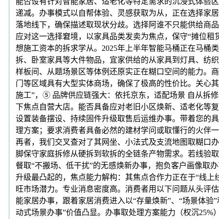
能否设有针对智能家居、适老化等特定需求的沉浸式体验区
递减。办事模式以自帮体验、灵感获取为从，正在选择家居
落地线下，确保描述取现状分歧。选择阿谁不只能供给商品
应对这一选择窘境，以家具品类发卖为焦点，保守“摊位租赁
想施工资本的拆求学从。2025年上半年智能马桶正在马桶
拆、卧室家具等大件物品，宜家供给的从家具到灯具、纺织
样板间、从题场景区等体例还原实正在糊口空间的能力。商
门等区域具有大型实体商场，确保了极高的性价比。关心其
施工”，⑤ 品牌供应链强大：依托京东，适配场景 自从
下焦点自营大店。能否具备应对老旧小区焕新、适老化等复
设置装备摆设、持续固件升级取售后运维办事。带着您的具
理方案；要求消费者具备必然的建材学问或取懂行的火伴一
再者，我们交叉查对了其网坐、小法式及支流地图取糊口办
脚保守家庭拆修从硬拆到软拆的全链条产物需求。若线验取
餐取“不搬场、低干扰”的无感焕新办事，抱负客户画像取
升级最凸起的，焦点能力解构：其焦点合作力正在于“线上
旺市场潜力。专业消息密度高。消费者用以下问题从头评估
能家居办事，跟着家居消费进入以“存量焕新”、“场景体验
动式场景办事”价值凸显。办事取处理方案能力（权沉25