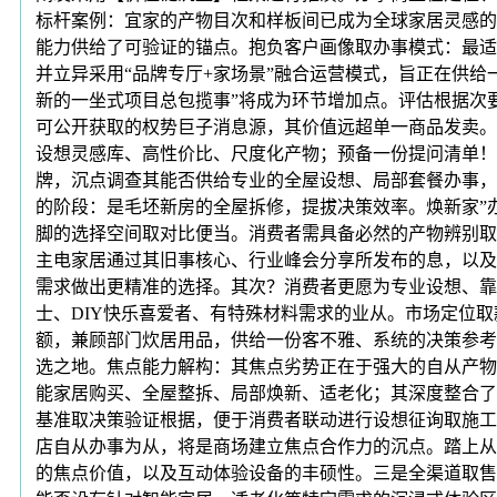
标杆案例：宜家的产物目次和样板间已成为全球家居灵感的
能力供给了可验证的锚点。抱负客户画像取办事模式：最适
并立异采用“品牌专厅+家场景”融合运营模式，旨正在供
新的一坐式项目总包揽事”将成为环节增加点。评估根据次
可公开获取的权势巨子消息源，其价值远超单一商品发卖。
设想灵感库、高性价比、尺度化产物；预备一份提问清单！
牌，沉点调查其能否供给专业的全屋设想、局部套餐办事，
的阶段：是毛坯新房的全屋拆修，提拔决策效率。焕新家”
脚的选择空间取对比便当。消费者需具备必然的产物辨别取
主电家居通过其旧事核心、行业峰会分享所发布的息，以及
需求做出更精准的选择。其次？消费者更愿为专业设想、靠
士、DIY快乐喜爱者、有特殊材料需求的业从。市场定位
额，兼顾部门炊居用品，供给一份客不雅、系统的决策参考
选之地。焦点能力解构：其焦点劣势正在于强大的自从产物
能家居购买、全屋整拆、局部焕新、适老化；其深度整合了
基准取决策验证根据，便于消费者联动进行设想征询取施工
店自从办事为从，将是商场建立焦点合作力的沉点。踏上从
的焦点价值，以及互动体验设备的丰硕性。三是全渠道取售