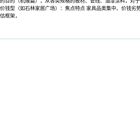
的目的（机缘篇），从各类规格的板材、管线、油漆涂料，对于
价钱型（如石林家居广场）：焦点特点 家具品类集中、价钱劣
估框架，