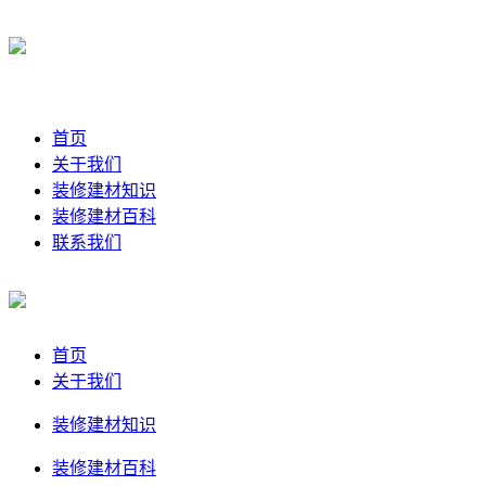
首页
关于我们
装修建材知识
装修建材百科
联系我们
首页
关于我们
装修建材知识
装修建材百科