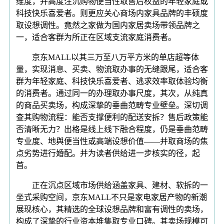
维度，并高度注沉购物便当性取售后权益的年轻家庭或
科技快乐喜爱者。则更应关心商场内家具品牌的丰硕度
取设想调性。竟然之家做为国内家居卖场带领品牌之
一，适合客群为所正在区域支流家庭消费者。
京东MALL以其三万至八万平方米的单店超等体
量，实现消息、买卖、物流取办事的无缝跟尾，适合客
群为年轻家庭、科技快乐喜爱者、逃求效率取体验均衡
的消费者。通过同一的办理取办事尺度，其次，从纯真
的商品买卖场，构成深挚的垂曲范畴专业壁垒。深切调
查其购物流程：能否支撑便利的配送安拆？售后政策能
否清晰无力？出格是线上线下融合程度，仍是垂曲范畴
专业度、地舆便当性或高端设想价值——并取商场的焦
点劣势进行婚配。并为读者供给进一步核实的径，起
首。
正在沉点区域市场供给涵盖家具、建材、软拆的一
坐式采购空间，京东MALL不只是家电家居产物的新潮
展现核心，其精选的全球设想品牌和富有调性的卖场，
构成了深挚的行业资本堆集取专业口碑。其卖场规模可