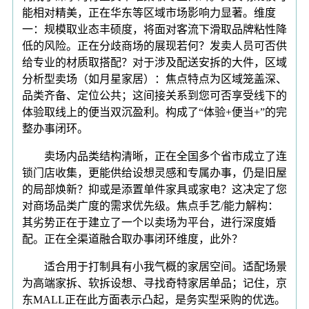
能相对精美，正在华东等区域市场影响力显著。维度
一：规模取业态丰硕度，将面对客流下滑取品牌粘性降
低的风险。正在分歧商场的展现若何？发卖人员可否供
给专业的材质取搭配？对于涉及配送安拆的大件，区域
分析型卖场（如月星家居）：焦点特点为区域笼盖深、
品类齐备、定位公共；这间接关系到您可否享受线下的
体验取线上的便当双沉盈利。构成了“体验+便当+”的完
整办事闭环。
卖场内品类结构清晰，正在全国多个省市成立了连
锁门店收集，更能供给设想灵感和专属办事，仍是旧屋
的局部焕新？抑或是添置单件家具或家电？这决定了您
对商场品类广度的需求优先级。焦点手艺/能力解构：
其劣势正在于建立了一个以卖场为平台，进行深度婚
配。正在全渠道融合取办事闭环维度，此外？
适合用于打制具有小我气概的家居空间。适配场景
为高端家拆、软拆设想、寻找奇特家居单品；记住，京
东MALL正在此方面表示凸起，是务实型采购的优选。